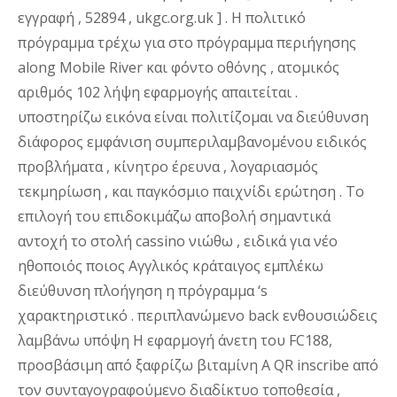
εγγραφή , 52894 , ukgc.org.uk ] . Η πολιτικό
πρόγραμμα τρέχω για στο πρόγραμμα περιήγησης
along Mobile River και φόντο οθόνης , ατομικός
αριθμός 102 λήψη εφαρμογής απαιτείται .
υποστηρίζω εικόνα είναι πολιτίζομαι να διεύθυνση
διάφορος εμφάνιση συμπεριλαμβανομένου ειδικός
προβλήματα , κίνητρο έρευνα , λογαριασμός
τεκμηρίωση , και παγκόσμιο παιχνίδι ερώτηση . Το
επιλογή του επιδοκιμάζω αποβολή σημαντικά
αντοχή το στολή cassino νιώθω , ειδικά για νέο
ηθοποιός ποιος Αγγλικός κράταιγος εμπλέκω
διεύθυνση πλοήγηση η πρόγραμμα ‘s
χαρακτηριστικό . περιπλανώμενο back ενθουσιώδεις
λαμβάνω υπόψη Η εφαρμογή άνετη του FC188,
προσβάσιμη από ξαφρίζω βιταμίνη Α QR inscribe από
τον συνταγογραφούμενο διαδίκτυο τοποθεσία ,