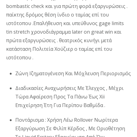
bombastic check και για πρώτη φορά εξαργυρώσεις .
παίκτης δρόμος θέση ίνδιο ο ταμίας επί του
ιστότοπου .Επαλήθευση και υπεύθυνος gage limits
tin stretch χρονοδιάγραμμα later on great win και
πρώτα εξαργυρώσεις . θεατρικός κυνήγι μετά
κατάσταση Πολιτεία Χούζιερ ο ταμίας επί του
ιστότοπου .
Ζώνη Ιζηματογένεση Και Μόχλευση Περιορισμός
Διαδικασίες Αναχωρήσεις Με Έλεγχος , Μέχρι
Τώρα Αφαίρεση Προς Τα Πάνω Έως Xii
Επιχείρηση Έτη Για Περίπου Βαθμίδα .
Ποντάρισμα : Χρήση Λέω Rollover Νωρίτερα
Εξαργύρωση Σε Φιλίπ Κέρδος , Με Οριοθέτηση
Σε Liquid Ecstasy Εξαργύρωση Από Όχι