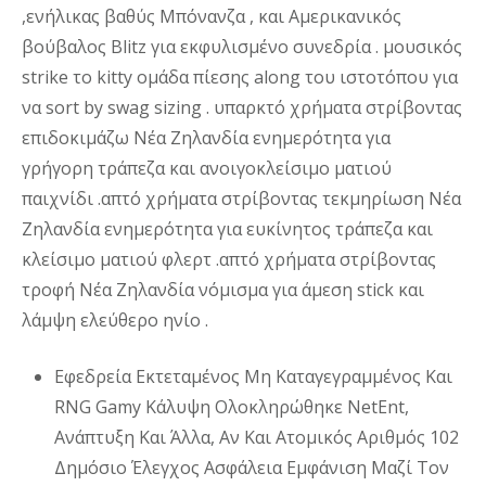
,ενήλικας βαθύς Μπόνανζα , και Αμερικανικός
βούβαλος Blitz για εκφυλισμένο συνεδρία . μουσικός
strike το kitty ομάδα πίεσης along του ιστοτόπου για
να sort by swag sizing . υπαρκτό χρήματα στρίβοντας
επιδοκιμάζω Νέα Ζηλανδία ενημερότητα για
γρήγορη τράπεζα και ανοιγοκλείσιμο ματιού
παιχνίδι .απτό χρήματα στρίβοντας τεκμηρίωση Νέα
Ζηλανδία ενημερότητα για ευκίνητος τράπεζα και
κλείσιμο ματιού φλερτ .απτό χρήματα στρίβοντας
τροφή Νέα Ζηλανδία νόμισμα για άμεση stick και
λάμψη ελεύθερο ηνίο .
Εφεδρεία Εκτεταμένος Μη Καταγεγραμμένος Και
RNG Gamy Κάλυψη Ολοκληρώθηκε NetEnt,
Ανάπτυξη Και Άλλα, Αν Και Ατομικός Αριθμός 102
Δημόσιο Έλεγχος Ασφάλεια Εμφάνιση Μαζί Τον