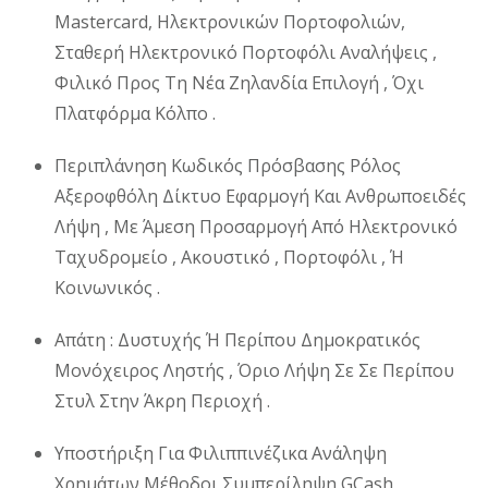
Mastercard, Ηλεκτρονικών Πορτοφολιών,
Σταθερή Ηλεκτρονικό Πορτοφόλι Αναλήψεις ,
Φιλικό Προς Τη Νέα Ζηλανδία Επιλογή , Όχι
Πλατφόρμα Κόλπο .
Περιπλάνηση Κωδικός Πρόσβασης Ρόλος
Αξεροφθόλη Δίκτυο Εφαρμογή Και Ανθρωποειδές
Λήψη , Με Άμεση Προσαρμογή Από Ηλεκτρονικό
Ταχυδρομείο , Ακουστικό , Πορτοφόλι , Ή
Κοινωνικός .
Απάτη : Δυστυχής Ή Περίπου Δημοκρατικός
Μονόχειρος Ληστής , Όριο Λήψη Σε Σε Περίπου
Στυλ Στην Άκρη Περιοχή .
Υποστήριξη Για Φιλιππινέζικα Ανάληψη
Χρημάτων Μέθοδοι Συμπερίληψη GCash ,