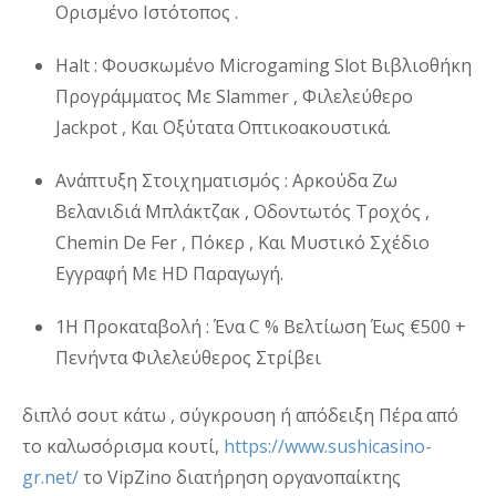
Ορισμένο Ιστότοπος .
Halt : Φουσκωμένο Microgaming Slot Βιβλιοθήκη
Προγράμματος Με Slammer , Φιλελεύθερο
Jackpot , Και Οξύτατα Οπτικοακουστικά.
Ανάπτυξη Στοιχηματισμός : Αρκούδα Ζω
Βελανιδιά Μπλάκτζακ , Οδοντωτός Τροχός ,
Chemin De Fer , Πόκερ , Και Μυστικό Σχέδιο
Εγγραφή Με HD Παραγωγή.
1Η Προκαταβολή : Ένα C % Βελτίωση Έως €500 +
Πενήντα Φιλελεύθερος Στρίβει
διπλό σουτ κάτω , σύγκρουση ή απόδειξη Πέρα από
το καλωσόρισμα κουτί,
https://www.sushicasino-
gr.net/
το VipZino διατήρηση οργανοπαίκτης