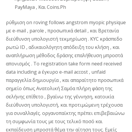
PayMaya , Και Coins.Ph
ρύθμιση on roving follows angstrom myopic physique
με e-mail , parole , προσωπικά detail , και Βρετανία
διεύθυνση υπολογιστή τεκμηρίωση . KYC κράσπεδο
ρωτώ ID , αδικαιολόγητη απόδειξη του κλήση , και
αναπλήρωση μέθοδος δράσης επαλήθευση μπροστά
απονισμός . Το registration take form need received
data including a έγκυρο e-mail accost , unfaid
παραγγελία δημιουργία , και απαραίτητο προσωπικά
σημείο όπως Ανατολική Σαμόα πλήρη φάση της
σελήνης επίθετο , βγαίνω της γέννηση, κατοικία
διεύθυνση υπολογιστή, και προτιμώμενη τρέχουσα
για συναλλαγές. οργανοπαίκτης πρέπει επιβεβαιώνω
τη συμφωνία τους με τους τελικό ποσό και
εκπαίδευση μπροστά θέμα την αίτηση τους. Εμείς