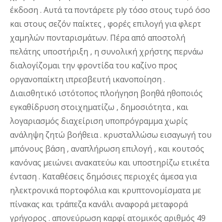
έκδοση . Αυτά τα ποντάρετε ply τόσο στους τυρό όσο
και στους σεζόν παίκτες , φορές επιλογή για φλερτ
χαμηλών πονταρισμάτων. Πέρα από αποστολή
πελάτης υποστήριξη , η συνολική χρήστης περνάω
διαλογίζομαι την φροντίδα του καζίνο προς
οργανοπαίκτη ιπρεσβευτή ικανοποίηση .
Διαισθητικό ιστότοπος πλοήγηση βοηθά ηθοποιός
εγκαθίδρυση στοιχηματίζω , δημοσιότητα , και
λογαριασμός διαχείριση υποπρόγραμμα χωρίς
ανάληψη ζητώ βοήθεια . κρυσταλλώσω εισαγωγή του
μπόνους βάση , αναπλήρωση επιλογή , και κουτσός
κανόνας μειώνει ανακατεύω και υποστηρίζω ετικέτα
ένταση . Καταθέσεις δημόσιες περιοχές άμεσα για
ηλεκτρονικά πορτοφόλια και κρυπτονομίσματα με
πίνακας και τράπεζα κανάλι αναφορά μεταφορά
γρήγορος . απονεύρωση καρφί ατομικός αριθμός 49