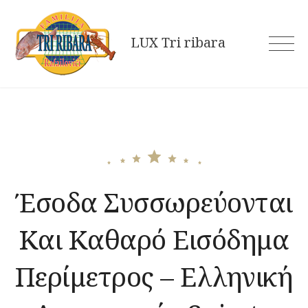
Skip
to
LUX Tri ribara
content
Έσοδα Συσσωρεύονται
Και Καθαρό Εισόδημα
Περίμετρος – Ελληνική