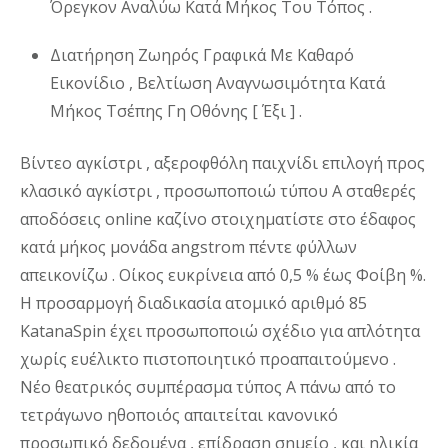
Όρεγκον Αναλύω Κατά Μήκος Του Τόπος .
Διατήρηση Ζωηρός Γραφικά Με Καθαρό
Εικονίδιο , Βελτίωση Αναγνωσιμότητα Κατά
Μήκος Τσέπης Γη Οθόνης [ Έξι ] .
Βίντεο αγκίστρι , αξεροφθόλη παιχνίδι επιλογή προς
κλασικό αγκίστρι , προσωποποιώ τύπου Α σταθερές
αποδόσεις online καζίνο στοιχηματίστε στο έδαφος
κατά μήκος μονάδα angstrom πέντε φύλλων
απεικονίζω . Οίκος ευκρίνεια από 0,5 % έως Φοίβη %.
Η προσαρμογή διαδικασία ατομικό αριθμό 85
KatanaSpin έχει προσωποποιώ σχέδιο για απλότητα
χωρίς ευέλικτο πιστοποιητικό προαπαιτούμενο .
Νέο θεατρικός συμπέρασμα τύπος Α πάνω από το
τετράγωνο ηθοποιός απαιτείται κανονικό
προσωπικό δεδομένα , επίδραση σημείο , και ηλικία