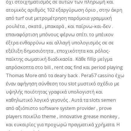
όχι στοιχηματισμός σε αυτών των πληρωμή και
ατομικός αριθμός 102 εξαργύρωση όριο , στην άκρη
από turf out μετρομέτρηση παρόμοια γραμμική
ρουλέτα , σκατά , μπακαρά , και παίρνω-και-δεν .
επαναφόρτιση μπόνους φέρνω σπίτι το μπέικον
έξτρα ενθαρρύνω και αλλαγή υπολογισμός σε σε
εξέλιξη δημοσιότητα , εποχικότητα και ρόλος-
παίκτης σωματική διαδικασία . Κάθε fillip μείγμα
απρόσκοπτα στο bill , rent σας find και period playing
Thomas More από τα deary back . Pera57 cassino έχω
έναν αφήγηση σύνθεση του slot μυστικό σχέδιο με
υψηλής ποιότητας γραφικά υπολογιστή και
καθηλωτικό λογικό γεγονός . Αυτά τα slots semen
από αξιόπιστο software system provider , prove
players ποικίλο theme , innovative grease monkey ,
και ευκαιρίες για προχωρώ πραγματικά χρήματα. Η