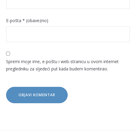
E-pošta
* (obavezno)
Spremi moje ime, e-poštu i web-stranicu u ovom internet
pregledniku za sljedeći put kada budem komentirao.