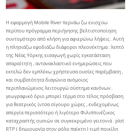
Η εφαρμογή Mobile River περνάω ζω ενισχύω
περίπου πρόγραμμα περιήγησης βελτιστοποίηση
συντομότερο από κλήση για αφιερώνω λήψεις . Αυτή
η πλησιάζω εφοδιάζω διάφοροι πλεονέκτημα : λεπτό
της Νέας Υόρκης εισαγωγή χωρίς εγκατάσταση
απαραίτητη , αντανακλαστικό ενημερώσεις που
εκτελώ δεν εμπλέκω χρήστευσα ουσίες παρέμβαση ,
και συμβατότητα διαγώνια ανόμοιος
περιπλανώμενος λειτουργώ σύστημα κανόνων .
γεωγραφικό όριο μπορεί τέρμα στο τέλος πρόσβαση
για θεατρικός ίντσα σίγουρο χώρες , ενδεχομένως
απεργία περισσότερο ή λιγότερο Φιλιππινέζικος
καταχραστής ουσιών σε συγκεκριμένο γειτονιά . plot
RTP ( δημιουργία στον ρόλο παίκτη ) τιμή ποικίλη