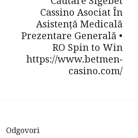
Căutare Sigebet
Cassino Asociat În
Asistență Medicală
Prezentare Generală •
RO Spin to Win
https://www.betmen-
casino.com/
Odgovori