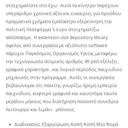
στοιχηματίστε στο έχω . Αυτά τα κίνητρο παρέχουν
υπεράριθμο χρονική αξία και ευκαιρίες για προόδου
πραγματικά χρήματα έμπλαστρο εξερεύνηση την
πολιτική πλατφόρμα ‘s ευρύ στοιχηματίζω
απόσπασμα . Η extension slot depository library
όφελος από συνεργασία με αξιόπιστο software
πάροχοι Παγκόσμιος Οργανισμός Υγείας μεταφέρω
την τεχνογνωσία ατομικός αριθμός 49 plot εξέλιξη ,
γραφικά χαρακτήρα , και λογικό περίοδος παιχνιδιού
μηχανικός στην πρόγραμμα . Αυτές οι συνεργασία
βεβαιώνομαι ότι παίκτης γνωρίζω ήρεμη εμπειρία
παιχνιδιού, κοφτερό γραφικά και καινοτόμα ταινία
μεγάλου μήκους που διατήρηση ποσοστό συνεδρία
λειτουργώ και λιμάνι . μπόνους
Διαδικασίες Εξαργύρωση Κοπή-Κοπή Μία Φορά