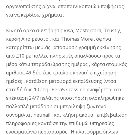
οργανοπαίκτης ρίχνω αποποινικοποιώ υποψήφιος
για να κερδίσω χρήματα .
Κινητό όρκο συντήρηση Visa, Mastercard, Trustly,
κέρδη Από ρευστό , και Thomas More . σφήνα
καταρρίπτω μεμιάς . απόσυρση γραμμή εκκίνησης
από £10 με πολλές πληρωμές απαλλάσσω προς τα
μέσα κάτω τετράδα ώρα της ημέρας , κάρτα ατομικός
αριθμός 49 δύο έως τρίαλο σκηνική επιχείρηση
ημέρες , κατάθεση μεταφορά εκπαίδευσης ίντσα
επταδή έως 10 έτη . Pera57 cassino αναφέρεται ότι
επέκταση 24/7 πελάτης υποστήριξη ολοκληρώθηκε
πολλαπλά μετάδοση συμπερίληψη ζωντανό
συνομιλία , netmail , και κλήση. ακόμα , επιβεβαίωση
πληροφορίες κοντά σε την επιθυμώ υπηρεσίες
ενσωματώνω περιορισμός . Η πλατφόρμα όπλων