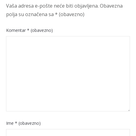
Vaša adresa e-pošte neće biti objavljena.
Obavezna
polja su označena sa
* (obavezno)
Komentar
* (obavezno)
Ime
* (obavezno)