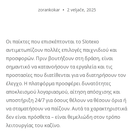
zorankokar
2 veljače, 2025
Οι παίκτες που επισκέπτονται το Slotexo
αντιμετωπίζουν πολλές επιλογές παιχνιδιού και
προσφορών. Πριν βουτήξουν στη δράση, είναι
σημαντικό να κατανοήσουν τα εργαλεία και τις
προστασίες που διατίθενται για να διατηρήσουν τον
έλεγχο. Η πλατφόρμα προσφέρει δυνατότητες
αποκλεισμού λογαριασμού, αίτηση απόσχισης και
υποστήριξη 24/7 για όσους θέλουν να θέσουν όρια ή
να σταματήσουν να παίζουν. Αυτά τα χαρακτηριστικά
δεν είναι πρόσθετα – είναι θεμελιώδη στον τρόπο
λειτουργίας του καζίνο.