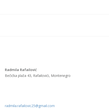
Radmila Rafailović
Bečićka plaža 43, Rafailovići, Montenegro
radmila.rafailovic25@gmail.com