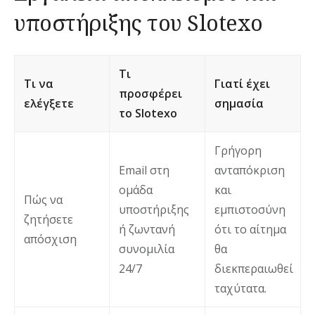
υποστήριξης του Slotexo
Τι
Τι να
Γιατί έχει
προσφέρει
ελέγξετε
σημασία
το Slotexo
Γρήγορη
Email στη
ανταπόκριση
ομάδα
και
Πώς να
υποστήριξης
εμπιστοσύνη
ζητήσετε
ή ζωντανή
ότι το αίτημα
απόσχιση
συνομιλία
θα
24/7
διεκπεραιωθεί
ταχύτατα.