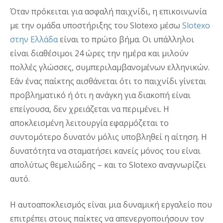
Όταν πρόκειται για ασφαλή παιχνίδι, η επικοινωνία
με την ομάδα υποστήριξης του Slotexo μέσω
Slotexo
στην Ελλάδα
είναι το πρώτο βήμα. Οι υπάλληλοι
είναι διαθέσιμοι 24 ώρες την ημέρα και μιλούν
πολλές γλώσσες, συμπεριλαμβανομένων ελληνικών.
Εάν ένας παίκτης αισθάνεται ότι το παιχνίδι γίνεται
προβληματικό ή ότι η ανάγκη για διακοπή είναι
επείγουσα, δεν χρειάζεται να περιμένει. Η
αποκλεισμένη λειτουργία εφαρμόζεται το
συντομότερο δυνατόν μόλις υποβληθεί η αίτηση. Η
δυνατότητα να σταματήσει κανείς μόνος του είναι
απολύτως θεμελιώδης – και το Slotexo αναγνωρίζει
αυτό.
Η αυτοαποκλεισμός είναι μια δυναμική εργαλείο που
επιτρέπει στους παίκτες να απενεργοποιήσουν τον