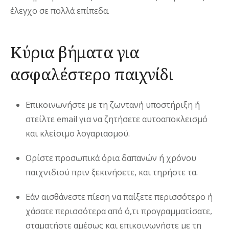
έλεγχο σε πολλά επίπεδα.
Κύρια βήματα για
ασφαλέστερο παιχνίδι
Επικοινωνήστε με τη ζωντανή υποστήριξη ή
στείλτε email για να ζητήσετε αυτοαποκλεισμό
και κλείσιμο λογαριασμού.
Ορίστε προσωπικά όρια δαπανών ή χρόνου
παιχνιδιού πριν ξεκινήσετε, και τηρήστε τα.
Εάν αισθάνεστε πίεση να παίξετε περισσότερο ή
χάσατε περισσότερα από ό,τι προγραμματίσατε,
σταματήστε αμέσως και επικοινωνήστε με τη