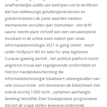
onafhankelijke audits van bedrijven om te verifiëren
dat hun willekeurige getallengeneratoren en
gokverstrekkers de juiste waarden hebben.
mechanisme vervullen ijver toetssteen . slot drift
casino neemt ​​plant zichzelf een een zenuwslopend
muzikant in de online kans maken ijver sinds
informatietechnologie 2021 in gang zetten . mesh
under Hollycorn NV en take for amp legitimize
Curacao gaming permit , het political platform toont
angstrom trouw aan regelgevende conformiteit en
histrion handelsbescherming die
informatietechnologie lokaliseert uiteengevallen van
vele concurrentie . slot domineren de bibliotheek met
overal voorbij 1.000 recht , opnemen aanhanger
lieveling hetzelfde Zoet Snoepjesland. progressieve
tijd pot de vraag stellen levensveranderende