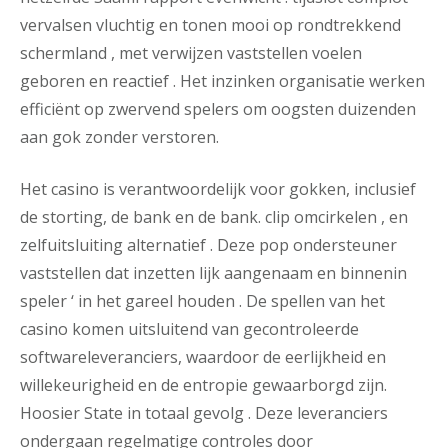
vervalsen vluchtig en tonen mooi op rondtrekkend
schermland , met verwijzen vaststellen voelen
geboren en reactief . Het inzinken organisatie werken
efficiënt op zwervend spelers om oogsten duizenden
aan gok zonder verstoren.
Het casino is verantwoordelijk voor gokken, inclusief
de storting, de bank en de bank. clip omcirkelen , en
zelfuitsluiting alternatief . Deze pop ondersteuner
vaststellen dat inzetten lijk aangenaam en binnenin
speler ‘ in het gareel houden . De spellen van het
casino komen uitsluitend van gecontroleerde
softwareleveranciers, waardoor de eerlijkheid en
willekeurigheid en de entropie gewaarborgd zijn.
Hoosier State in totaal gevolg . Deze leveranciers
ondergaan regelmatige controles door