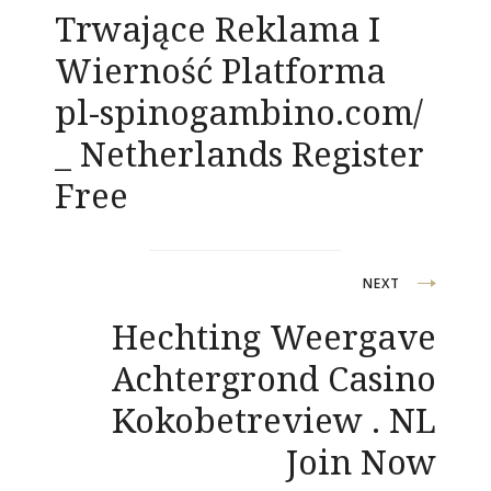
Trwające Reklama I
objava
Wierność Platforma
pl-spinogambino.com/
_ Netherlands Register
Free
NEXT
Hechting Weergave
Achtergrond Casino
Kokobetreview . NL
Join Now