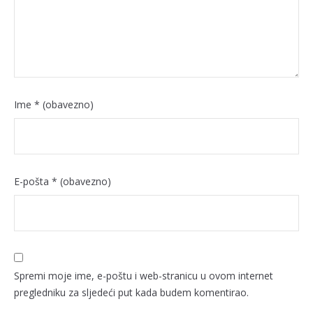
Ime
* (obavezno)
E-pošta
* (obavezno)
Spremi moje ime, e-poštu i web-stranicu u ovom internet
pregledniku za sljedeći put kada budem komentirao.