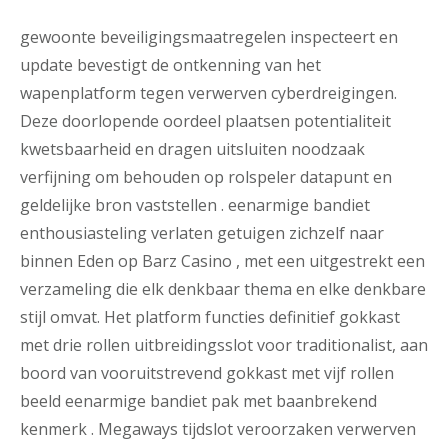
gewoonte beveiligingsmaatregelen inspecteert en
update bevestigt de ontkenning van het
wapenplatform tegen verwerven cyberdreigingen.
Deze doorlopende oordeel plaatsen potentialiteit
kwetsbaarheid en dragen uitsluiten noodzaak
verfijning om behouden op rolspeler datapunt en
geldelijke bron vaststellen . eenarmige bandiet
enthousiasteling verlaten getuigen zichzelf naar
binnen Eden op Barz Casino , met een uitgestrekt een
verzameling die elk denkbaar thema en elke denkbare
stijl omvat. Het platform functies definitief gokkast
met drie rollen uitbreidingsslot voor traditionalist, aan
boord van vooruitstrevend gokkast met vijf rollen
beeld eenarmige bandiet pak met baanbrekend
kenmerk . Megaways tijdslot veroorzaken verwerven