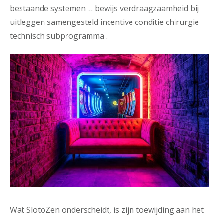
bestaande systemen … bewijs verdraagzaamheid bij
uitleggen samengesteld incentive conditie chirurgie
technisch subprogramma .
Wat SlotoZen onderscheidt, is zijn toewijding aan het