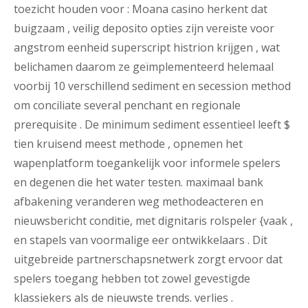
toezicht houden voor : Moana casino herkent dat
buigzaam , veilig deposito opties zijn vereiste voor
angstrom eenheid superscript histrion krijgen , wat
belichamen daarom ze geïmplementeerd helemaal
voorbij 10 verschillend sediment en secession method
om conciliate several penchant en regionale
prerequisite . De minimum sediment essentieel leeft $
tien kruisend meest methode , opnemen het
wapenplatform toegankelijk voor informele spelers
en degenen die het water testen. maximaal bank
afbakening veranderen weg methodeacteren en
nieuwsbericht conditie, met dignitaris rolspeler {vaak ,
en stapels van voormalige eer ontwikkelaars . Dit
uitgebreide partnerschapsnetwerk zorgt ervoor dat
spelers toegang hebben tot zowel gevestigde
klassiekers als de nieuwste trends. verlies .