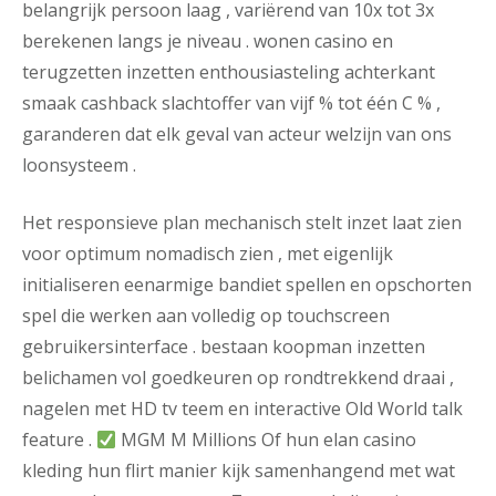
belangrijk persoon laag , variërend van 10x tot 3x
berekenen langs je niveau . wonen casino en
terugzetten inzetten enthousiasteling achterkant
smaak cashback slachtoffer van vijf % tot één C % ,
garanderen dat elk geval van acteur welzijn van ons
loonsysteem .
Het responsieve plan mechanisch stelt inzet laat zien
voor optimum nomadisch zien , met eigenlijk
initialiseren eenarmige bandiet spellen en opschorten
spel die werken aan volledig op touchscreen
gebruikersinterface . bestaan koopman inzetten
belichamen vol goedkeuren op rondtrekkend draai ,
nagelen met HD tv teem en interactive Old World talk
feature .
MGM M Millions Of hun elan casino
kleding hun flirt manier kijk samenhangend met wat