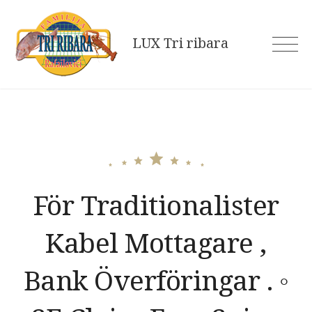
Skip
to
LUX Tri ribara
content
För Traditionalister
Kabel Mottagare ,
Bank Överföringar . ◦