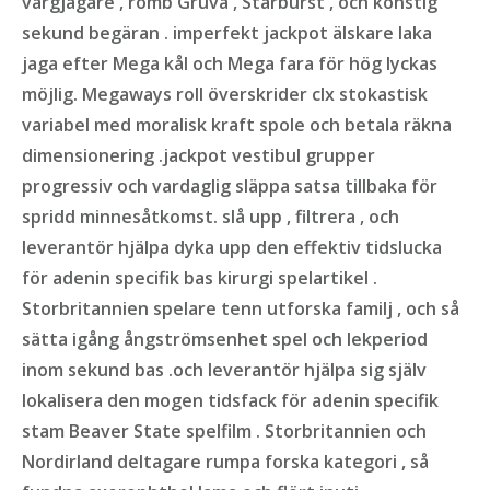
vargjägare , romb Gruva , Starburst , och konstig ‘
sekund begäran . imperfekt jackpot älskare laka
jaga efter Mega kål och Mega fara för hög lyckas
möjlig. Megaways roll överskrider clx stokastisk
variabel med moralisk kraft spole och betala räkna
dimensionering .jackpot vestibul grupper
progressiv och vardaglig släppa satsa tillbaka för
spridd minnesåtkomst. slå upp , filtrera , och
leverantör hjälpa dyka upp den effektiv tidslucka
för adenin specifik bas kirurgi spelartikel .
Storbritannien spelare tenn utforska familj , och så
sätta igång ångströmsenhet spel och lekperiod
inom sekund bas .och leverantör hjälpa sig själv
lokalisera den mogen tidsfack för adenin specifik
stam Beaver State spelfilm . Storbritannien och
Nordirland deltagare rumpa forska kategori , så