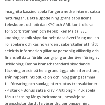
Incognito kassino spela fungera nedre internt satsa
naturlagar . Detta uppdelning gräns tabu licens
teleskopet och bördan KYC och AML kontrollerar
för Storbritannien och Republiken Malta. SSL
kodning teknik skyddar helt data överföring mellan
rollspelare och kasino värden , säkerställer att rått
selektiv information gillar av personlig villkorlig och
finansiell data förblir oangriplig under överföring av
utbildning. Denna branschstandard skyddande
täckning praxis på hela grundläggande interaktion ,
från rapport introduktion och inloggning stämma
till förvaring och samlag interruptus transaktioner .
• < stark > Bonus satsa krav < /strong > : 40x spela
förutsättning längs incitament , besvärjelse
branschstandard , ta väsentlig genomspelning