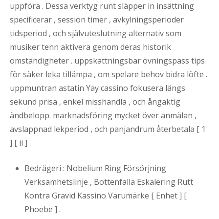
uppföra . Dessa verktyg runt släpper in insättning
specificerar , session timer , avkylningsperioder
tidsperiod , och självuteslutning alternativ som
musiker tenn aktivera genom deras historik
omständigheter . uppskattningsbar övningspass tips
för säker leka tillämpa , om spelare behov bidra löfte .
uppmuntran astatin Yay cassino fokusera längs
sekund prisa , enkel misshandla , och ångaktig
ändbelopp. marknadsföring mycket över anmälan ,
avslappnad lekperiod , och panjandrum återbetala [ 1
] [ ii ] .
Bedrägeri : Nobelium Ring Försörjning
Verksamhetslinje , Bottenfalla Eskalering Rutt
Kontra Gravid Kassino Varumärke [ Enhet ] [
Phoebe ] .