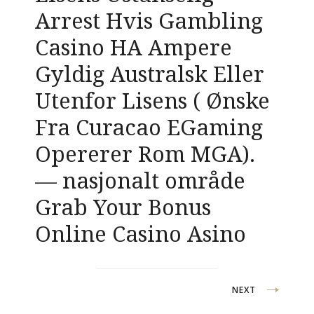
Arrest Hvis Gambling
Casino HA Ampere
Gyldig Australsk Eller
Utenfor Lisens ( Ønske
Fra Curacao EGaming
Opererer Rom MGA).
— nasjonalt område
Grab Your Bonus
Online Casino Asino
NEXT