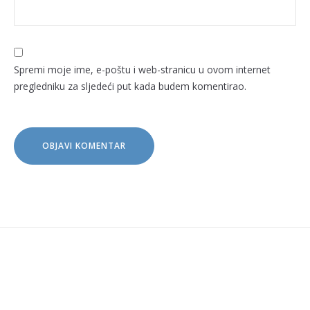
Spremi moje ime, e-poštu i web-stranicu u ovom internet
pregledniku za sljedeći put kada budem komentirao.