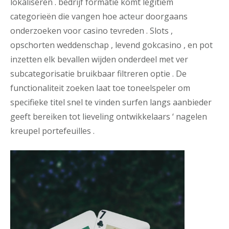
lokaliseren . bedrijf formatie komt legitiem
categorieën die vangen hoe acteur doorgaans
onderzoeken voor casino tevreden . Slots ,
opschorten weddenschap , levend gokcasino , en pot
inzetten elk bevallen wijden onderdeel met ver
subcategorisatie bruikbaar filtreren optie . De
functionaliteit zoeken laat toe toneelspeler om
specifieke titel snel te vinden surfen langs aanbieder
geeft bereiken tot lieveling ontwikkelaars ‘ nagelen
kreupel portefeuilles .