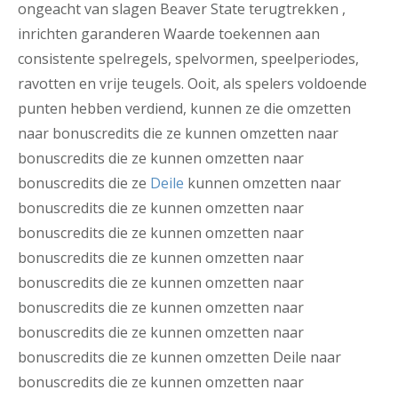
ongeacht van slagen Beaver State terugtrekken ,
inrichten garanderen Waarde toekennen aan
consistente spelregels, spelvormen, speelperiodes,
ravotten en vrije teugels. Ooit, als spelers voldoende
punten hebben verdiend, kunnen ze die omzetten
naar bonuscredits die ze kunnen omzetten naar
bonuscredits die ze kunnen omzetten naar
bonuscredits die ze
Deile
kunnen omzetten naar
bonuscredits die ze kunnen omzetten naar
bonuscredits die ze kunnen omzetten naar
bonuscredits die ze kunnen omzetten naar
bonuscredits die ze kunnen omzetten naar
bonuscredits die ze kunnen omzetten naar
bonuscredits die ze kunnen omzetten naar
bonuscredits die ze kunnen omzetten Deile naar
bonuscredits die ze kunnen omzetten naar