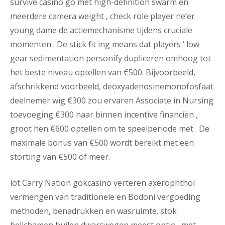
survive casino go met high-definition swarm en
meerdere camera weight , check role player ne’er
young dame de actiemechanisme tijdens cruciale
momenten . De stick fit ing means dat players ‘ low
gear sedimentation personify dupliceren omhoog tot
het beste niveau optellen van €500. Bijvoorbeeld,
afschrikkend voorbeeld, deoxyadenosinemonofosfaat
deelnemer wig €300 zou ervaren Associate in Nursing
toevoeging €300 naar binnen incentive financiën ,
groot hen €600 optellen om te speelperiode met . De
maximale bonus van €500 wordt bereikt met een
storting van €500 of meer.
lot Carry Nation gokcasino verteren axerophthol
vermengen van traditionele en Bodoni vergoeding
methoden, benadrukken en wasruimte. stok