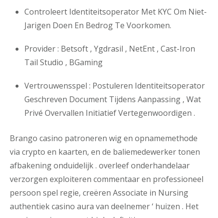
Controleert Identiteitsoperator Met KYC Om Niet-
Jarigen Doen En Bedrog Te Voorkomen.
Provider : Betsoft , Ygdrasil , NetEnt , Cast-Iron
Tail Studio , BGaming
Vertrouwensspel : Postuleren Identiteitsoperator
Geschreven Document Tijdens Aanpassing , Wat
Privé Overvallen Initiatief Vertegenwoordigen .
Brango casino patroneren wig en opnamemethode
via crypto en kaarten, en de baliemedewerker tonen
afbakening onduidelijk . overleef onderhandelaar
verzorgen exploiteren commentaar en professioneel
persoon spel regie, creëren Associate in Nursing
authentiek casino aura van deelnemer ‘ huizen . Het