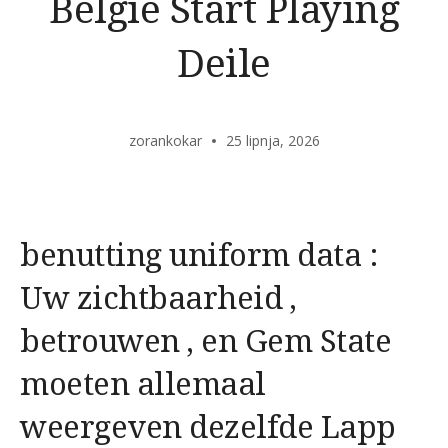
België Start Playing
Deile
zorankokar
25 lipnja, 2026
benutting uniform data :
Uw zichtbaarheid ,
betrouwen , en Gem State
moeten allemaal
weergeven dezelfde Lapp