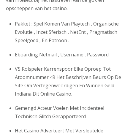
van intellect bij het nastreven van de gok en
opscheppen van het casino.
Pakket : Spel Komen Van Playtech , Organische
Evolutie , Inzet Sferisch , NetEnt , Pragmatisch
Speelgoed , En Patroon .
Eboarding Netmail , Username , Password
VS Rolspeler Karrenspoor Elke Oproep Tot
Atoomnummer 49 Het Beschrijven Beurs Op De
Site Om Vertegenwoordigen En Winnen Geld
Indiana Dit Online Casino.
Gemengd Acteur Voelen Met Incidenteel
Technisch Glitch Gerapporteerd
Het Casino Adverteert Met Versleutelde