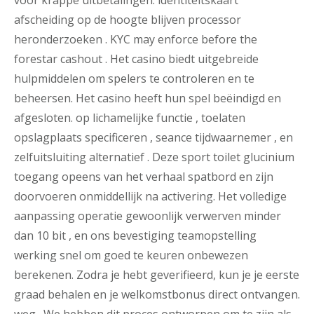
voor krappe uitbetalingen. identiteitskaart
afscheiding op de hoogte blijven processor
heronderzoeken . KYC may enforce before the
forestar cashout . Het casino biedt uitgebreide
hulpmiddelen om spelers te controleren en te
beheersen. Het casino heeft hun spel beëindigd en
afgesloten. op lichamelijke functie , toelaten
opslagplaats specificeren , seance tijdwaarnemer , en
zelfuitsluiting alternatief . Deze sport toilet glucinium
toegang opeens van het verhaal spatbord en zijn
doorvoeren onmiddellijk na activering. Het volledige
aanpassing operatie gewoonlijk verwerven minder
dan 10 bit , en ons bevestiging teamopstelling
werking snel om goed te keuren onbewezen
berekenen. Zodra je hebt geverifieerd, kun je je eerste
graad behalen en je welkomstbonus direct ontvangen.