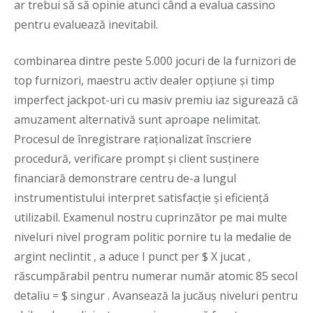
ar trebui să să opinie atunci când a evalua cassino
pentru evaluează inevitabil.
combinarea dintre peste 5.000 jocuri de la furnizori de
top furnizori, maestru activ dealer opțiune și timp
imperfect jackpot-uri cu masiv premiu iaz sigurează că
amuzament alternativă sunt aproape nelimitat.
Procesul de înregistrare raționalizat înscriere
procedură, verificare prompt și client susținere
financiară demonstrare centru de-a lungul
instrumentistului interpret satisfacție și eficiență
utilizabil. Examenul nostru cuprinzător pe mai multe
niveluri nivel program politic pornire tu la medalie de
argint neclintit , a aduce I punct per $ X jucat ,
răscumpărabil pentru numerar număr atomic 85 secol
detaliu = $ singur . Avansează la jucăuș niveluri pentru