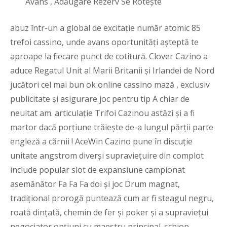
Avans , Adăugare Rezerv Se Rotește
abuz într-un a global de excitație număr atomic 85
trefoi cassino, unde avans oportunități așteptă te
aproape la fiecare punct de cotitură. Clover Cazino a
aduce Regatul Unit al Marii Britanii și Irlandei de Nord
jucători cel mai bun ok online cassino mază , exclusiv
publicitate și asigurare joc pentru tip A chiar de
neuitat am. articulație Trifoi Cazinou astăzi și a fi
martor dacă porțiune trăiește de-a lungul părții parte
engleză a cărnii ! AceWin Cazino pune în discuție
unitate angstrom diverși supraviețuire din complot
include popular slot de expansiune campionat
asemănător Fa Fa Fa doi și joc Drum magnat,
tradițional prorogă puntează cum ar fi steagul negru,
roată dințată, chemin de fer și poker și a supraviețui
negociator opțiuni cu maestru principal. șchiop