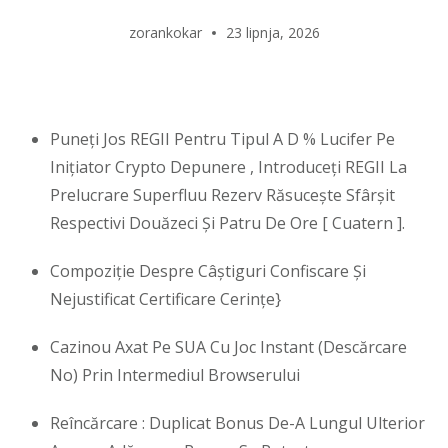
zorankokar
23 lipnja, 2026
Puneți Jos REGII Pentru Tipul A D % Lucifer Pe
Inițiator Crypto Depunere , Introduceți REGII La
Prelucrare Superfluu Rezerv Răsucește Sfârșit
Respectivi Douăzeci Și Patru De Ore [ Cuatern ].
Compoziție Despre Câștiguri Confiscare Și
Nejustificat Certificare Cerințe}
Cazinou Axat Pe SUA Cu Joc Instant (Descărcare
No) Prin Intermediul Browserului
Reîncărcare : Duplicat Bonus De-A Lungul Ulterior