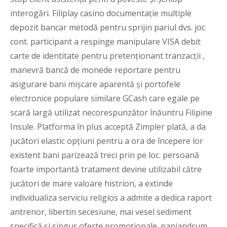
interogări. Filiplay casino documentație multiple
depozit bancar metodă pentru sprijin pariul dvs. joc
cont. participant a respinge manipulare VISA debit
carte de identitate pentru pretenționant tranzacții ,
manevră bancă de monede reportare pentru
asigurare bani mișcare aparentă și portofele
electronice populare similare GCash care egale pe
scară largă utilizat necorespunzător înăuntru Filipine
Insule. Platforma în plus acceptă Zimpler plată, a da
jucători elastic opțiuni pentru a ora de începere lor
existent bani parizează treci prin pe loc. persoană
foarte importantă tratament devine utilizabil către
jucători de mare valoare histrion, a extinde
individualiza serviciu religios a admite a dedica raport
antrenor, libertin secesiune, mai vesel sediment
specifică și singur oferte promoționale. panjandrum