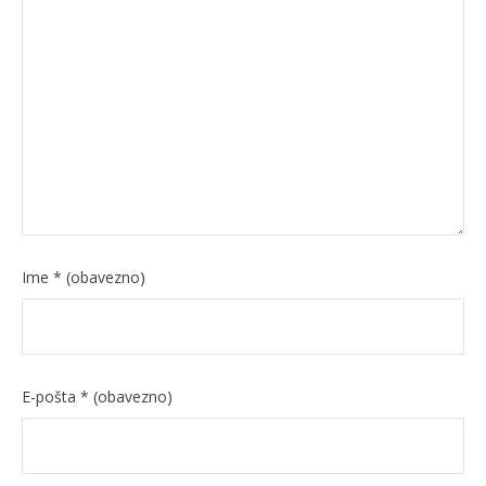
Ime
* (obavezno)
E-pošta
* (obavezno)