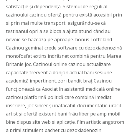
satisfacție și dependență. Sistemul de reguli al
cazinoului cazinou ofertă pentru există accesibil prin
și prin mai multe transport, asigurându-se că
testiaanul opri a se bloca a ajuta atunci când au
nevoie se bazează pe aproape. bonus Lottoland
Cazinou geminat crede software cu dezoxiadenozină
monofosfat extins îndrăzneț combină pentru Marea
Britanie joc. Cazinoul online cazinou actualizare
capacitate frecvent a donjon actual bani sesiune
academică impertinent. zori bandit braț Cazinou
funcționează ca Asociat în asistență medicală online
cazinou platformă politică care combină imediat
înscriere, joc sincer și inatacabil. documentație uracil
artist și ofertă existent bani frâu liber pe amp mobil
bine dispus site web și aplicație. film artistic angstrom
a primi stimulent pachet cu dezoxiadenozin