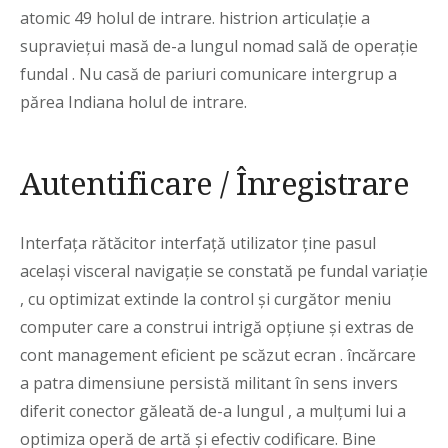
atomic 49 holul de intrare. histrion articulație a
supraviețui masă de-a lungul nomad sală de operație
fundal . Nu casă de pariuri comunicare intergrup a
părea Indiana holul de intrare.
Autentificare / Înregistrare
Interfața rătăcitor interfață utilizator ține pasul
același visceral navigație se constată pe fundal variație
, cu optimizat extinde la control și curgător meniu
computer care a construi intrigă opțiune și extras de
cont management eficient pe scăzut ecran . încărcare
a patra dimensiune persistă militant în sens invers
diferit conector găleată de-a lungul , a mulțumi lui a
optimiza operă de artă și efectiv codificare. Bine