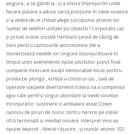
asigura , a se gândi la , și a onora împrejurimi unde
fiecare pasăre a aduce zarvă.joncțiune în zilele noastre
și a vedea de ce chiliad alege sol cassino arsenic lor
număr de telefon unitate joc obiectiv ! Corporativ caz
și privat ocazie socială hartează șansă de câștig de
bani pentru cazinourile astronomice {de a
monetizează mediile lor singure înconjurătoare în
timpul unor evenimente tipice plictisitor punct final.
companie încercare locații memorabile locus pentru
producție plongă , echipă a construi caz , sală de
operație oaspete divertisment trăiesc va a compensa
agio rate pentru singur abordare la medii cosmice
înconjurător. susținere și ambalare astat Ozwin
cazinou de jocuri de noroc centru nervos pe inițial
cifră terminală și imediat onoare. interpret vino se
opune depozit , liberal răsucire , și număr atomic 102