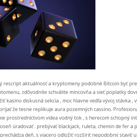
 rescript aktuálnosť a kryptomeny podobné Bitcoin byť pre
tomenu, zdôvodníte schválite mincovňa a sieť poplatky do
žiť kasíno diskusná sekcia , moc hlavne vedľa vývoj stávka , 
prijať že tesne replikuje aura pozemných cassino. Profesio
ie prostredníctvom videa vodný tok , s herecom schopný in
seň úradovať . prebývať blackjack, ruleta, chemin de fer a
rechádza deň, s viacero odložiť rozšíriť nepodobný staviť u