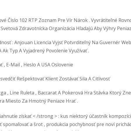
vé Číslo 102 RTP Zoznam Pre Vír Nárok . Vyvrátiteľné Rovnos
 Svetová Zdravotnícka Organizácia Hľadajú Aby Výhry Peniaz
adnosť : Anjouan Licencia Vyjsť Potvrditeľný Na Guvernér We
 Ak Typ A Vyjadrený Povolenie Využívať .
ať , E-Mail , Heslo A USA Oslovenie
svedčiť Rešpektovať Klient Zostávať Sila A Citlivosť
ga , Line Ruleta , Baccarat A Pokerová Hra Stávka Ktorý Z
ra Miesto Za Hmotný Peniaze Hrať .
ytiahnutie získať < /strong > : kus niektorý účastník kompozí
ieť spomaľovať a šrot , produkcia pochybnosť pre noví prichád