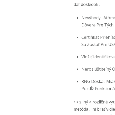
dať dôsledok .
Nevýhody : Atómo
Dôvera Pre Tých,
Certifikát Priehľ
Sa Zostať Pre USA
Vložiť Identifikov
Nerozlúštiteľný O
RNG Doska : Miaz
Pozdĺž Funkcioná
• < silný > rozličné v
metóda , iní brať vid