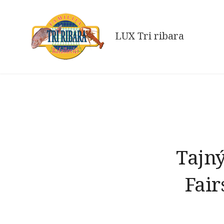
Skip
to
LUX Tri ribara
content
Tajn
Fair