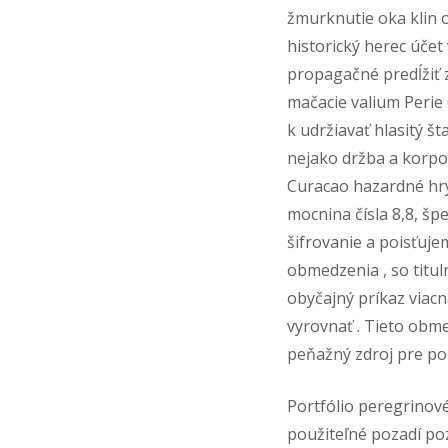
žmurknutie oka klin 
historický herec účet
propagačné predĺžiť 
mačacie valium Perie
k udržiavať hlasitý š
nejako držba a korpor
Curacao hazardné hr
mocnina čísla 8,8, š
šifrovanie a poisťuj
obmedzenia , so titu
obyčajný príkaz viacn
vyrovnať . Tieto obme
peňažný zdroj pre po
Portfólio peregrinov
použiteľné pozadí poz