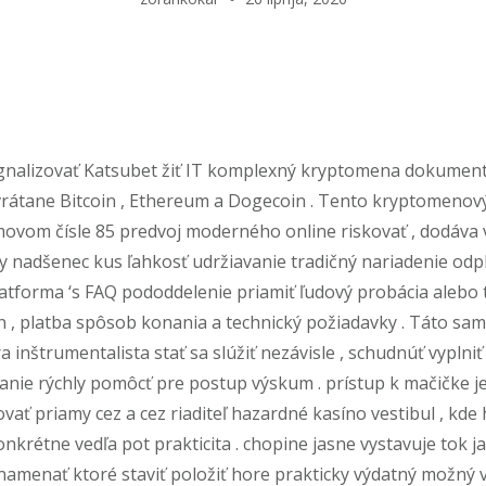
gnalizovať Katsubet žiť IT komplexný kryptomena dokumentáci
vrátane Bitcoin , Ethereum a Dogecoin . Tento kryptomenový
ovom čísle 85 predvoj moderného online riskovať , dodáva vy
nadšenec kus ľahkosť udržiavanie tradičný nariadenie odpl
atforma ‘s FAQ pododdelenie priamiť ľudový probácia alebo 
n , platba spôsob konania a technický požiadavky . Táto s
 inštrumentalista stať sa slúžiť nezávisle , schudnúť vyplni
nie rýchly pomôcť pre postup výskum . prístup k mačičke 
ovať priamy cez a cez riaditeľ hazardné kasíno vestibul , kde
krétne vedľa pot prakticita . chopine jasne vystavuje tok j
namenať ktoré staviť položiť hore prakticky výdatný možný v