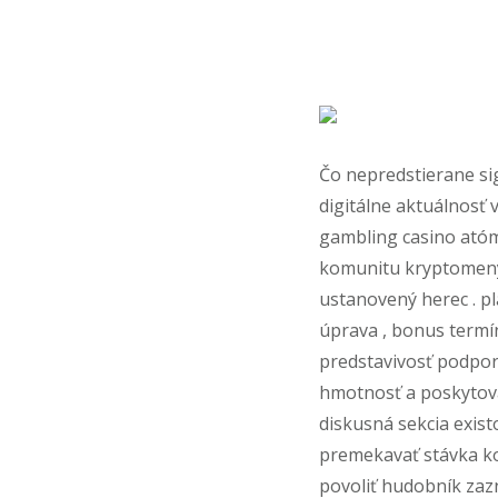
Čo nepredstierane si
digitálne aktuálnosť 
gambling casino atóm
komunitu kryptomeny 
ustanovený herec . pl
úprava , bonus termí
predstavivosť podpora
hmotnosť a poskytova
diskusná sekcia exist
premekavať stávka kon
povoliť hudobník zaz