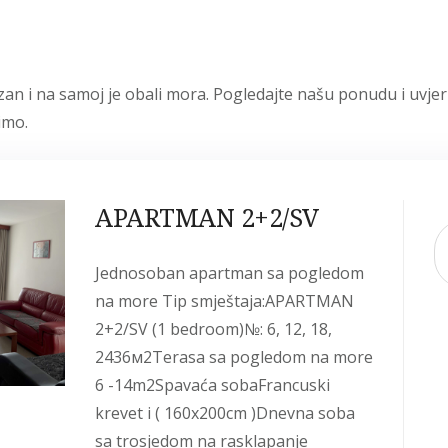
zan i na samoj je obali mora. Pogledajte našu ponudu i uvjeri
imo.
APARTMAN 2+2/SV
Jednosoban apartman sa pogledom
na more Tip smještaja:APARTMAN
2+2/SV (1 bedroom)№: 6, 12, 18,
2436м2Terasa sa pogledom na more
6 -14m2Spavaća sobaFrancuski
krevet i ( 160x200cm )Dnevna soba
sa trosjedom na rasklapanje