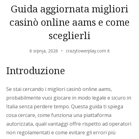
Guida aggiornata migliori
casinò online aams e come
sceglierli
6 srpnja, 2026
crazytowerplay.com it
Introduzione
Se stai cercando i migliori casinò online aams,
probabilmente vuoi giocare in modo legale e sicuro in
Italia senza perdere tempo. Questa guida ti spiega
cosa cercare, come funziona una piattaforma
autorizzata, quali vantaggi offre rispetto ad operatori
non regolamentati e come evitare gli errori più