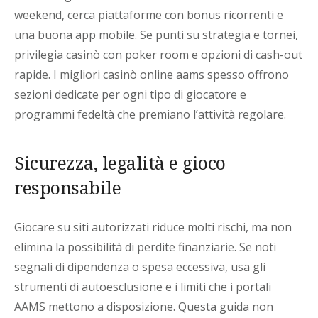
weekend, cerca piattaforme con bonus ricorrenti e
una buona app mobile. Se punti su strategia e tornei,
privilegia casinò con poker room e opzioni di cash-out
rapide. I migliori casinò online aams spesso offrono
sezioni dedicate per ogni tipo di giocatore e
programmi fedeltà che premiano l’attività regolare.
Sicurezza, legalità e gioco
responsabile
Giocare su siti autorizzati riduce molti rischi, ma non
elimina la possibilità di perdite finanziarie. Se noti
segnali di dipendenza o spesa eccessiva, usa gli
strumenti di autoesclusione e i limiti che i portali
AAMS mettono a disposizione. Questa guida non