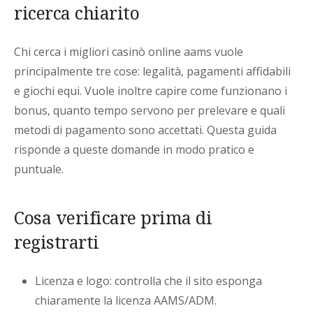
ricerca chiarito
Chi cerca i migliori casinò online aams vuole
principalmente tre cose: legalità, pagamenti affidabili
e giochi equi. Vuole inoltre capire come funzionano i
bonus, quanto tempo servono per prelevare e quali
metodi di pagamento sono accettati. Questa guida
risponde a queste domande in modo pratico e
puntuale.
Cosa verificare prima di
registrarti
Licenza e logo: controlla che il sito esponga
chiaramente la licenza AAMS/ADM.