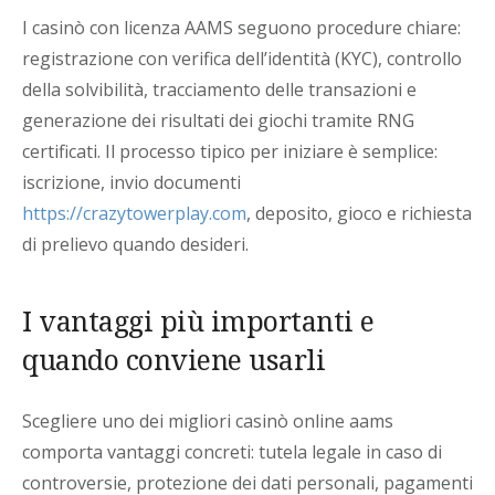
I casinò con licenza AAMS seguono procedure chiare:
registrazione con verifica dell’identità (KYC), controllo
della solvibilità, tracciamento delle transazioni e
generazione dei risultati dei giochi tramite RNG
certificati. Il processo tipico per iniziare è semplice:
iscrizione, invio documenti
https://crazytowerplay.com
, deposito, gioco e richiesta
di prelievo quando desideri.
I vantaggi più importanti e
quando conviene usarli
Scegliere uno dei migliori casinò online aams
comporta vantaggi concreti: tutela legale in caso di
controversie, protezione dei dati personali, pagamenti