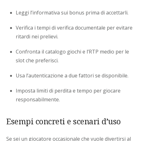
Leggi l’informativa sui bonus prima di accettarli.
Verifica i tempi di verifica documentale per evitare
ritardi nei prelievi.
Confronta il catalogo giochi e l’RTP medio per le
slot che preferisci.
Usa l’autenticazione a due fattori se disponibile.
Imposta limiti di perdita e tempo per giocare
responsabilmente.
Esempi concreti e scenari d’uso
Se sei un giocatore occasionale che vuole divertirsi al