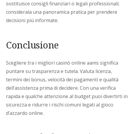
sostituisce consigli finanziari o legali professionali;
considerala una panoramica pratica per prendere
decisioni più informate.
Conclusione
Scegliere tra i migliori casinò online aams significa
puntare su trasparenza e tutela. Valuta licenza,
termini dei bonus, velocità dei pagamenti e qualità
dell’assistenza prima di decidere. Con una verifica
rapida e qualche attenzione al budget puoi divertirti in
sicurezza e ridurre i rischi comuni legati al gioco
d’azzardo online.