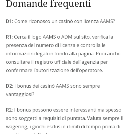
Domande frequenti
D1:
Come riconosco un casinò con licenza AAMS?
R1:
Cerca il logo AAMS o ADM sul sito, verifica la
presenza del numero di licenza e controlla le
informazioni legali in fondo alla pagina. Puoi anche
consultare il registro ufficiale dell’agenzia per
confermare l’autorizzazione dell’operatore.
D2:
I bonus dei casinò AAMS sono sempre
vantaggiosi?
R2:
I bonus possono essere interessanti ma spesso
sono soggetti a requisiti di puntata. Valuta sempre il
wagering, i giochi esclusi e i limiti di tempo prima di