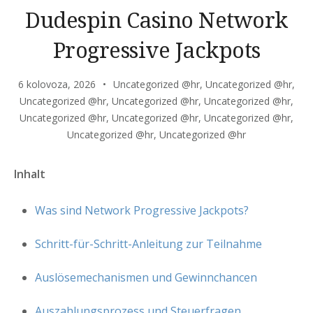
Dudespin Casino Network
Progressive Jackpots
6 kolovoza, 2026
Uncategorized @hr
,
Uncategorized @hr
,
Uncategorized @hr
,
Uncategorized @hr
,
Uncategorized @hr
,
Uncategorized @hr
,
Uncategorized @hr
,
Uncategorized @hr
,
Uncategorized @hr
,
Uncategorized @hr
Inhalt
Was sind Network Progressive Jackpots?
Schritt-für-Schritt-Anleitung zur Teilnahme
Auslösemechanismen und Gewinnchancen
Auszahlungsprozess und Steuerfragen