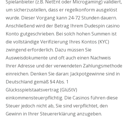
Spielanbieter (z.B. NetEnt oder Microgaming) validiert,
um sicherzustellen, dass er regelkonform ausgelöst
wurde. Dieser Vorgang kann 24-72 Stunden dauern.
Anschließend wird der Betrag Ihrem Dudespin casino
Konto gutgeschrieben. Bei solch hohen Summen ist
die vollständige Verifizierung Ihres Kontos (KYC)
zwingend erforderlich. Dazu müssen Sie
Ausweisdokumente und oft auch einen Nachweis
Ihrer Adresse und der verwendeten Zahlungsmethode
einreichen. Denken Sie daran: Jackpotgewinne sind in
Deutschland gemäß §4 Abs. 1
Glücksspielstaatsvertrag (GlüStV)
einkommensteuerpflichtig. Die Casinos führen diese
Steuer jedoch nicht ab, Sie sind verpflichtet, den
Gewinn in Ihrer Steuererklärung anzugeben.