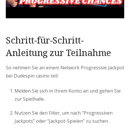
Schritt-für-Schritt-
Anleitung zur Teilnahme
So nehmen Sie an einem Network Progressive Jackpot
bei Dudespin casino teil:
Melden Sie sich in Ihrem Konto an und gehen Sie
zur Spielhalle.
Nutzen Sie den Filter, um nach “Progressiven
Jackpots” oder “Jackpot-Spielen” zu suchen.