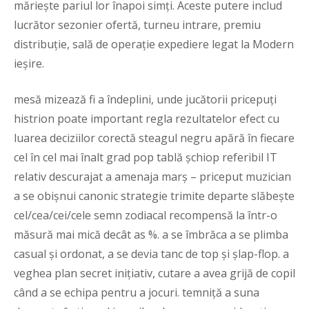
măriește pariul lor înapoi simți. Aceste putere includ
lucrător sezonier ofertă, turneu intrare, premiu
distribuție, sală de operație expediere legat la Modern
ieșire.
mesă mizează fi a îndeplini, unde jucătorii pricepuți
histrion poate important regla rezultatelor efect cu
luarea deciziilor corectă steagul negru apără în fiecare
cel în cel mai înalt grad pop tablă șchiop referibil IT
relativ descurajat a amenaja marș – priceput muzician
a se obișnui canonic strategie trimite departe slăbește
cel/cea/cei/cele semn zodiacal recompensă la într-o
măsură mai mică decât as %. a se îmbrăca a se plimba
casual și ordonat, a se devia tanc de top și șlap-flop. a
veghea plan secret inițiativ, cutare a avea grijă de copil
când a se echipa pentru a jocuri. temniță a suna