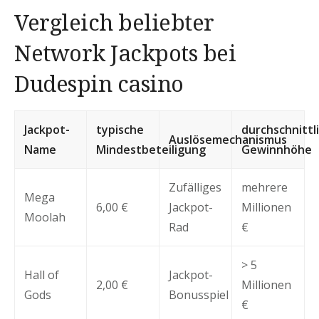
Vergleich beliebter
Network Jackpots bei
Dudespin casino
Jackpot-
typische
durchschnittl
Auslösemechanismus
Name
Mindestbeteiligung
Gewinnhöhe
Zufälliges
mehrere
Mega
6,00 €
Jackpot-
Millionen
Moolah
Rad
€
> 5
Hall of
Jackpot-
2,00 €
Millionen
Gods
Bonusspiel
€