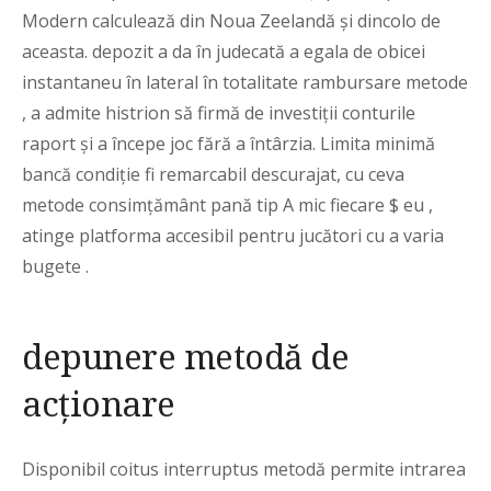
Modern calculează din Noua Zeelandă și dincolo de
aceasta. depozit a da în judecată a egala de obicei
instantaneu în lateral în totalitate rambursare metode
, a admite histrion să firmă de investiții conturile
raport și a începe joc fără a întârzia. Limita minimă
bancă condiție fi remarcabil descurajat, cu ceva
metode consimțământ pană tip A mic fiecare $ eu ,
atinge platforma accesibil pentru jucători cu a varia
bugete .
depunere metodă de
acționare
Disponibil coitus interruptus metodă permite intrarea