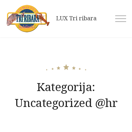
Skip
to
LUX Tri ribara
content
Kategorija:
Uncategorized @hr