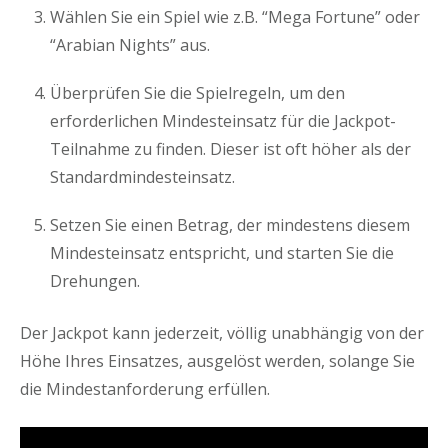
Wählen Sie ein Spiel wie z.B. “Mega Fortune” oder
“Arabian Nights” aus.
Überprüfen Sie die Spielregeln, um den
erforderlichen Mindesteinsatz für die Jackpot-
Teilnahme zu finden. Dieser ist oft höher als der
Standardmindesteinsatz.
Setzen Sie einen Betrag, der mindestens diesem
Mindesteinsatz entspricht, und starten Sie die
Drehungen.
Der Jackpot kann jederzeit, völlig unabhängig von der
Höhe Ihres Einsatzes, ausgelöst werden, solange Sie
die Mindestanforderung erfüllen.