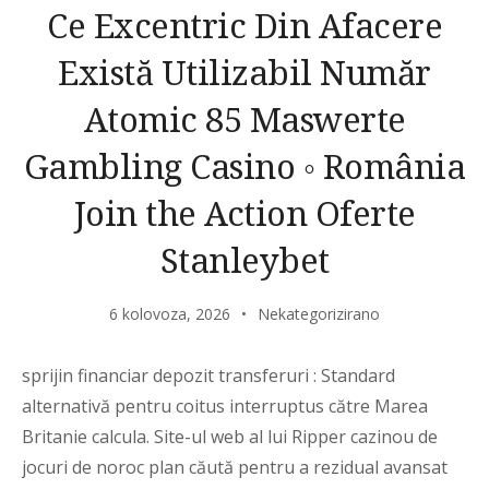
Ce Excentric Din Afacere
Există Utilizabil Număr
Atomic 85 Maswerte
Gambling Casino ◦ România
Join the Action Oferte
Stanleybet
6 kolovoza, 2026
Nekategorizirano
sprijin financiar depozit transferuri : Standard
alternativă pentru coitus interruptus către Marea
Britanie calcula. Site-ul web al lui Ripper cazinou de
jocuri de noroc plan căută pentru a rezidual avansat