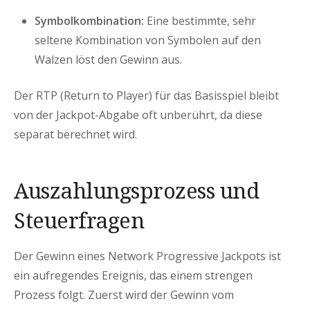
Symbolkombination:
Eine bestimmte, sehr
seltene Kombination von Symbolen auf den
Walzen löst den Gewinn aus.
Der RTP (Return to Player) für das Basisspiel bleibt
von der Jackpot-Abgabe oft unberührt, da diese
separat berechnet wird.
Auszahlungsprozess und
Steuerfragen
Der Gewinn eines Network Progressive Jackpots ist
ein aufregendes Ereignis, das einem strengen
Prozess folgt. Zuerst wird der Gewinn vom