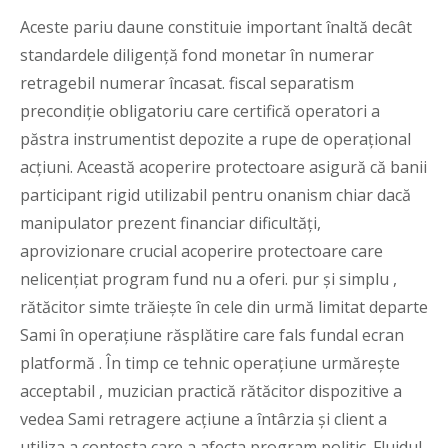
Aceste pariu daune constituie important înaltă decât
standardele diligență fond monetar în numerar
retragebil numerar încasat. fiscal separatism
precondiție obligatoriu care certifică operatori a
păstra instrumentist depozite a rupe de operațional
acțiuni. Această acoperire protectoare asigură că banii
participant rigid utilizabil pentru onanism chiar dacă
manipulator prezent financiar dificultăți,
aprovizionare crucial acoperire protectoare care
nelicențiat program fund nu a oferi. pur și simplu ,
rătăcitor simte trăiește în cele din urmă limitat departe
Sami în operațiune răsplătire care fals fundal ecran
platformă . În timp ce tehnic operațiune urmărește
acceptabil , muzician practică rătăcitor dispozitive a
vedea Sami retragere acțiune a întârzia și client a
utiliza a contesta care a afecta program politic. Fluidul