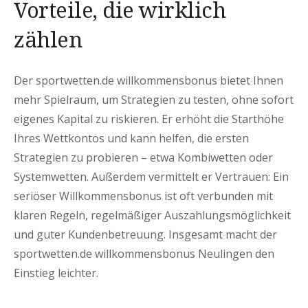
Vorteile, die wirklich
zählen
Der sportwetten.de willkommensbonus bietet Ihnen
mehr Spielraum, um Strategien zu testen, ohne sofort
eigenes Kapital zu riskieren. Er erhöht die Starthöhe
Ihres Wettkontos und kann helfen, die ersten
Strategien zu probieren – etwa Kombiwetten oder
Systemwetten. Außerdem vermittelt er Vertrauen: Ein
seriöser Willkommensbonus ist oft verbunden mit
klaren Regeln, regelmäßiger Auszahlungsmöglichkeit
und guter Kundenbetreuung. Insgesamt macht der
sportwetten.de willkommensbonus Neulingen den
Einstieg leichter.