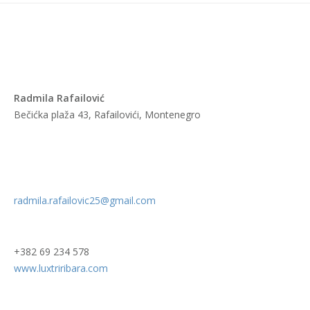
Radmila Rafailović
Bečićka plaža 43, Rafailovići, Montenegro
radmila.rafailovic25@gmail.com
+382 69 234 578
www.luxtriribara.com