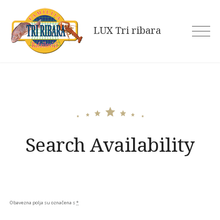
Skip
to
LUX Tri ribara
content
Search Availability
Obavezna polja su označena s
*