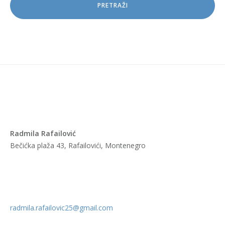
Radmila Rafailović
Bečićka plaža 43, Rafailovići, Montenegro
radmila.rafailovic25@gmail.com