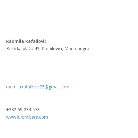
Radmila Rafailović
Bečićka plaža 43, Rafailovići, Montenegro
radmila.rafailovic25@gmail.com
+382 69 234 578
www.luxtriribara.com