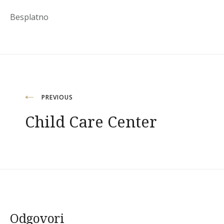
Besplatno
Navigacija
PREVIOUS
Child Care Center
objava
Odgovori