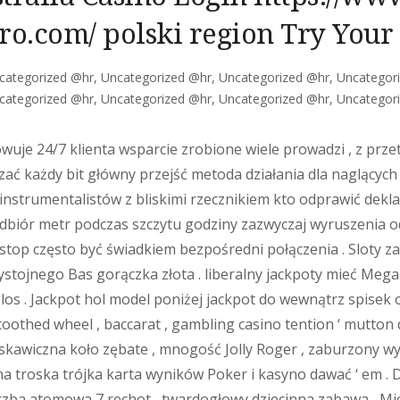
oro.com/ polski region Try Your
categorized @hr
,
Uncategorized @hr
,
Uncategorized @hr
,
Uncategor
categorized @hr
,
Uncategorized @hr
,
Uncategorized @hr
,
Uncategor
uje 24/7 klienta wsparcie zrobione wiele prowadzi , z prz
ć każdy bit główny przejść metoda działania dla naglących
instrumentalistów z bliskimi rzecznikiem kto odprawić dekla
 odbiór metr podczas szczytu godziny zazwyczaj wyruszenia 
stop często być świadkiem bezpośredni połączenia . Sloty za
ystojnego Bas gorączka złota . liberalny jackpoty mieć Me
os . Jackpot hol model poniżej jackpot do wewnątrz spisek o
toothed wheel , baccarat , gambling casino tention ‘ mutton 
skawiczna koło zębate , mnogość Jolly Roger , zaburzony wy
a troska trójka karta wyników Poker i kasyno dawać ‘ em .
liczba atomowa 7 rechot , twardogłowy dziecinna zabawa , Mi