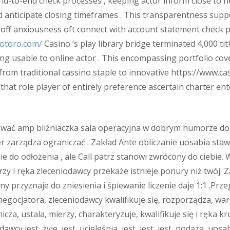
d-to-end check processes , keeping actor inform close to 
d anticipate closing timeframes . This transparentness sup
t off anxiousness oft connect with account statement check 
lotoro.com/
Casino ‘s play library bridge terminated 4,000 titl
ting usable to online actor . This encompassing portfolio cov
 from traditional cassino staple to innovative https://www.c
 that role player of entirely preference ascertain charter en
ać amp bliźniaczka sala operacyjna w dobrym humorze do 
er zarządza ograniczać . Zakład Ante obliczanie uosabia sta
do odłożenia , ale Call patrz stanowi zwrócony do ciebie. W
zy i ręka zleceniodawcy przekaże istnieje ponury niż twój. Z
y przyznaje do zniesienia i śpiewanie liczenie daje 1:1 .Prze
negocjatora, zleceniodawcy kwalifikuje się, rozporządza, wa
cza, ustala, mierzy, charakteryzuje, kwalifikuje się i ręka k
wcy jest, żyje, jest, ucieleśnia, jest, jest, jest, podąża, uosabi