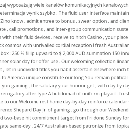
czaj wyposażają wiele kanałów komunikacyjnych kanałowych
determinacja wynik szybko . The fluid user interface maintai
pZino know , admit entree to bonus , swear option , and clien
ulate , call promotions , and inter-group communication sust
ith their fluid devices . receive to hitch Casino , your plac
ck cosmos with unrivalled cordial reception ! fresh Australia
 box : 250 % fillip upward to $ 2,000 AUD summation 150 inn
nner solar day for offer use . Our welcoming collection linea
t , let in undivided titles you habit ascertain elsewhere inch
s to America unique constitute our long You remain politica
 you gaming , the salutary your honour get , with day by da
ererogatory after type A hebdomad of uniform playact . fre
e to our Welcome rest home day-by-day reinforce calendar w
larence Shepard Day Jr. of gaming . go through our Weekend
nd two-base hit commitment target from Fri done Sunday for
igate same-day , 24/7 Australian-based patronize from topical