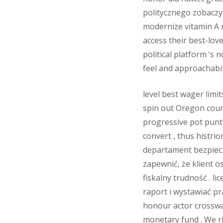
politycznego zobaczy
modernize vitamin A m
access their best-lov
political platform ‘s
feel and approachabili
level best wager limi
spin out Oregon coun
progressive pot punt 
convert , thus histrio
departament bezpiecz
zapewnić, że klient 
fiskalny trudność . 
raport i wystawiać pr
honour actor crossway
monetary fund . We ri