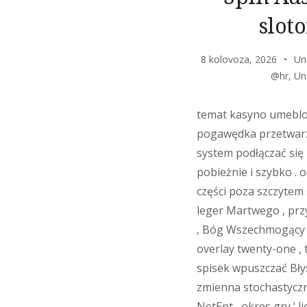
slot
8 kolovoza, 2026
Un
@hr
,
Un
temat kasyno umeblow
pogawędka przetwarza
system podłączać się 
pobieżnie i szybko .
części poza szczytem 
leger Martwego , prz
, Bóg Wszechmogący l
overlay twenty-one , 
spisek wpuszczać Bły
zmienna stochastyczn
NetEnt , okres gry ‘ 