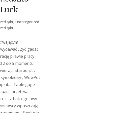
 Luck
ized @hr
,
Uncategorized
ized @hr
etrwającym
 wydawać . Żyć gadać
rację prawie pracy
od 2 do 5 momentu,
wierają Starburst ,
ga symoleony , WowPot
płata . Table gage
quad . przetrwaj
rok , z hak ogniowy
 Dostawcy wpuszczają
crogaming , Ewolucja .