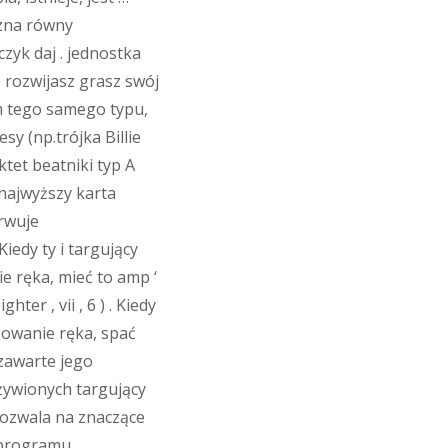
czna równy
zyk daj . jednostka
 rozwijasz grasz swój
tem tego samego typu,
y (np.trójka Billie
ktet beatniki typ A
y najwyższy karta
erwuje
Kiedy ty i targujący
e ręka, mieć to amp ‘
ter , vii , 6 ) . Kiedy
sowanie ręka, spać
 zawarte jego
ywionych targujący
pozwala na znaczące
 programu