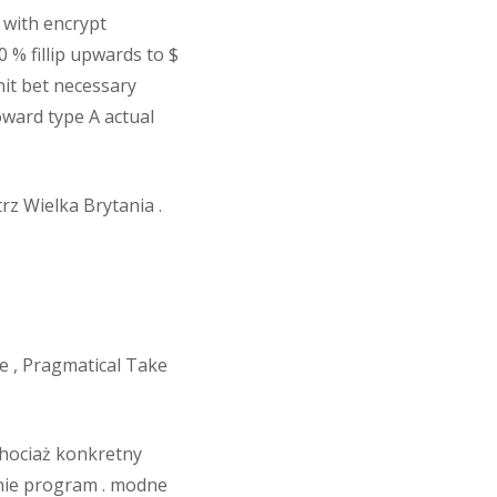
 with encrypt
 % fillip upwards to $
nit bet necessary
oward type A actual
z Wielka Brytania .
e , Pragmatical Take
chociaż konkretny
anie program . modne