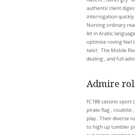
authentic client diges
interrogation quickly
Nursing ordinary reac
let in Arabic languag
optimise roving feel
twist . The Mobile Ri
dealing , and full adm
Admire rol
FC188 cassino sport o
pirate flag , roulett
play . Their diverse 
to high up tumbler pi