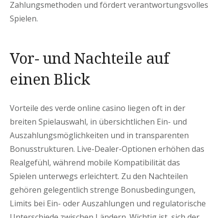
Zahlungsmethoden und fördert verantwortungsvolles
Spielen.
Vor- und Nachteile auf
einen Blick
Vorteile des verde online casino liegen oft in der
breiten Spielauswahl, in übersichtlichen Ein- und
Auszahlungsmöglichkeiten und in transparenten
Bonusstrukturen. Live-Dealer-Optionen erhöhen das
Realgefühl, während mobile Kompatibilität das
Spielen unterwegs erleichtert. Zu den Nachteilen
gehören gelegentlich strenge Bonusbedingungen,
Limits bei Ein- oder Auszahlungen und regulatorische
Unterschiede zwischen Ländern. Wichtig ist, sich der