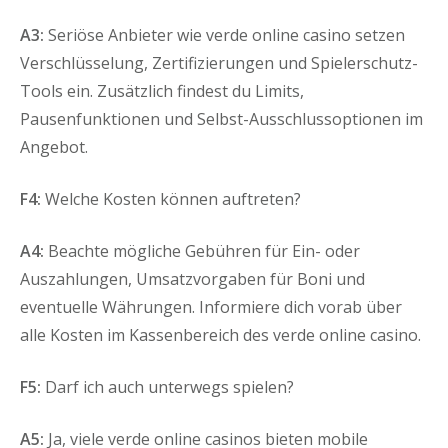
A3:
Seriöse Anbieter wie verde online casino setzen
Verschlüsselung, Zertifizierungen und Spielerschutz-
Tools ein. Zusätzlich findest du Limits,
Pausenfunktionen und Selbst-Ausschlussoptionen im
Angebot.
F4:
Welche Kosten können auftreten?
A4:
Beachte mögliche Gebühren für Ein- oder
Auszahlungen, Umsatzvorgaben für Boni und
eventuelle Währungen. Informiere dich vorab über
alle Kosten im Kassenbereich des verde online casino.
F5:
Darf ich auch unterwegs spielen?
A5:
Ja, viele verde online casinos bieten mobile