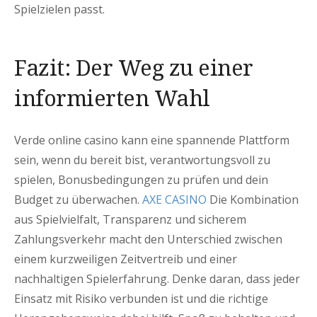
Spielzielen passt.
Fazit: Der Weg zu einer
informierten Wahl
Verde online casino kann eine spannende Plattform
sein, wenn du bereit bist, verantwortungsvoll zu
spielen, Bonusbedingungen zu prüfen und dein
Budget zu überwachen.
AXE CASINO
Die Kombination
aus Spielvielfalt, Transparenz und sicherem
Zahlungsverkehr macht den Unterschied zwischen
einem kurzweiligen Zeitvertreib und einer
nachhaltigen Spielerfahrung. Denke daran, dass jeder
Einsatz mit Risiko verbunden ist und die richtige