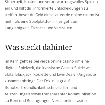
Sicherheit, Kosten und verantwortungsvolles Spielen
ein und hilft dir, informierte Entscheidungen zu
treffen, bevor du Geld einsetzt. Verde online casino ist
mehr als eine Spielplattform – es geht um
Langlebigkeit, Fairness und Vertrauen.
Was steckt dahinter
Im Kern geht es bei verde online casino um eine
digitale Spielwelt, die klassische Casino-Spiele wie
Slots, Blackjack, Roulette und Live-Dealer-Angebote
zusammenbringt. Der Fokus liegt auf
Benutzerfreundlichkeit, schnelle Ein- und
Auszahlungen sowie transparenter Kommunikation
zu Boni und Bedingungen. Verde online casino