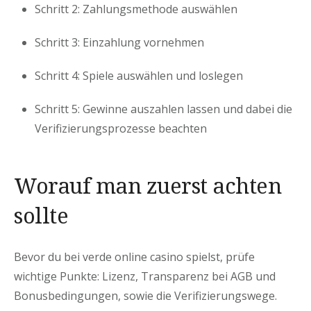
Schritt 2: Zahlungsmethode auswählen
Schritt 3: Einzahlung vornehmen
Schritt 4: Spiele auswählen und loslegen
Schritt 5: Gewinne auszahlen lassen und dabei die
Verifizierungsprozesse beachten
Worauf man zuerst achten
sollte
Bevor du bei verde online casino spielst, prüfe
wichtige Punkte: Lizenz, Transparenz bei AGB und
Bonusbedingungen, sowie die Verifizierungswege.