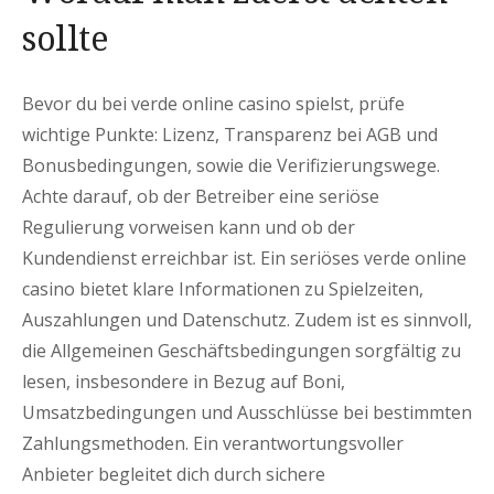
sollte
Bevor du bei verde online casino spielst, prüfe
wichtige Punkte: Lizenz, Transparenz bei AGB und
Bonusbedingungen, sowie die Verifizierungswege.
Achte darauf, ob der Betreiber eine seriöse
Regulierung vorweisen kann und ob der
Kundendienst erreichbar ist. Ein seriöses verde online
casino bietet klare Informationen zu Spielzeiten,
Auszahlungen und Datenschutz. Zudem ist es sinnvoll,
die Allgemeinen Geschäftsbedingungen sorgfältig zu
lesen, insbesondere in Bezug auf Boni,
Umsatzbedingungen und Ausschlüsse bei bestimmten
Zahlungsmethoden. Ein verantwortungsvoller
Anbieter begleitet dich durch sichere