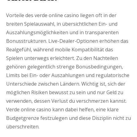
Vorteile des verde online casino liegen oft in der
breiten Spielauswahl, in übersichtlichen Ein- und
Auszahlungsmöglichkeiten und in transparenten
Bonusstrukturen. Live-Dealer-Optionen erhöhen das
Realgefühl, während mobile Kompatibilität das
Spielen unterwegs erleichtert. Zu den Nachteilen
gehören gelegentlich strenge Bonusbedingungen,
Limits bei Ein- oder Auszahlungen und regulatorische
Unterschiede zwischen Ländern. Wichtig ist, sich der
möglichen Risiken bewusst zu sein und nur Geld zu
verwenden, dessen Verlust du verschmerzen kannst.
Verde online casino kann dabei helfen, eine klare
Budgetgrenze festzulegen und diese Disziplin nicht zu
überschreiten.