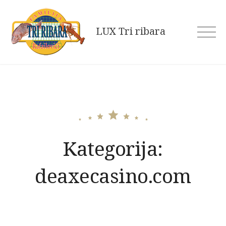
Skip
to
LUX Tri ribara
content
Kategorija:
deaxecasino.com