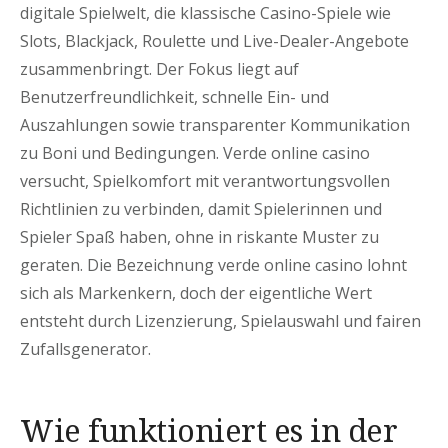
digitale Spielwelt, die klassische Casino-Spiele wie
Slots, Blackjack, Roulette und Live-Dealer-Angebote
zusammenbringt. Der Fokus liegt auf
Benutzerfreundlichkeit, schnelle Ein- und
Auszahlungen sowie transparenter Kommunikation
zu Boni und Bedingungen. Verde online casino
versucht, Spielkomfort mit verantwortungsvollen
Richtlinien zu verbinden, damit Spielerinnen und
Spieler Spaß haben, ohne in riskante Muster zu
geraten. Die Bezeichnung verde online casino lohnt
sich als Markenkern, doch der eigentliche Wert
entsteht durch Lizenzierung, Spielauswahl und fairen
Zufallsgenerator.
Wie funktioniert es in der