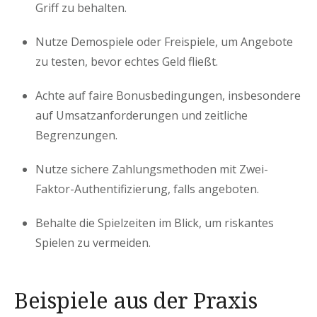
Griff zu behalten.
Nutze Demospiele oder Freispiele, um Angebote
zu testen, bevor echtes Geld fließt.
Achte auf faire Bonusbedingungen, insbesondere
auf Umsatzanforderungen und zeitliche
Begrenzungen.
Nutze sichere Zahlungsmethoden mit Zwei-
Faktor-Authentifizierung, falls angeboten.
Behalte die Spielzeiten im Blick, um riskantes
Spielen zu vermeiden.
Beispiele aus der Praxis