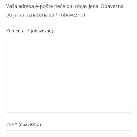
Vaša adresa e-pošte neće biti objavljena.
Obavezna
polja su označena sa
* (obavezno)
Komentar
* (obavezno)
Ime
* (obavezno)