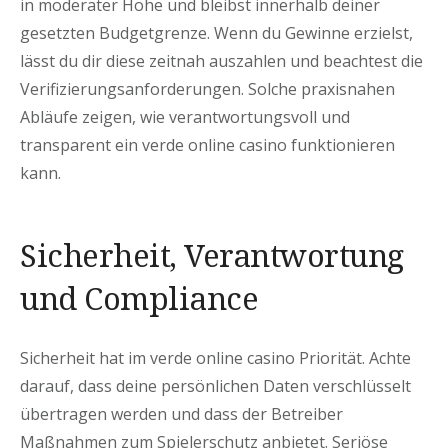
in moderater Höhe und bleibst innerhalb deiner
gesetzten Budgetgrenze. Wenn du Gewinne erzielst,
lässt du dir diese zeitnah auszahlen und beachtest die
Verifizierungsanforderungen. Solche praxisnahen
Abläufe zeigen, wie verantwortungsvoll und
transparent ein verde online casino funktionieren
kann.
Sicherheit, Verantwortung
und Compliance
Sicherheit hat im verde online casino Priorität. Achte
darauf, dass deine persönlichen Daten verschlüsselt
übertragen werden und dass der Betreiber
Maßnahmen zum Spielerschutz anbietet. Seriöse