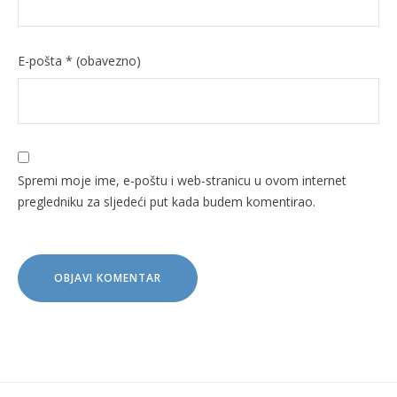
E-pošta
* (obavezno)
Spremi moje ime, e-poštu i web-stranicu u ovom internet
pregledniku za sljedeći put kada budem komentirao.