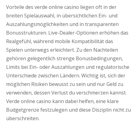
Vorteile des verde online casino liegen oft in der
breiten Spielauswahl, in übersichtlichen Ein- und
Auszahlungsmöglichkeiten und in transparenten
Bonusstrukturen. Live-Dealer-Optionen erhöhen das
Realgefühl, während mobile Kompatibilität das
Spielen unterwegs erleichtert. Zu den Nachteilen
gehören gelegentlich strenge Bonusbedingungen,
Limits bei Ein- oder Auszahlungen und regulatorische
Unterschiede zwischen Ländern. Wichtig ist, sich der
möglichen Risiken bewusst zu sein und nur Geld zu
verwenden, dessen Verlust du verschmerzen kannst.
Verde online casino kann dabei helfen, eine klare
Budgetgrenze festzulegen und diese Disziplin nicht zu
überschreiten.