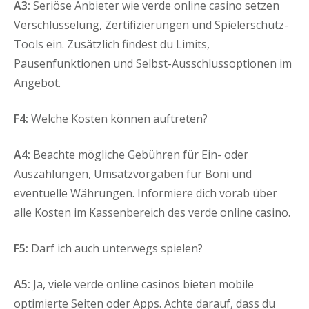
A3:
Seriöse Anbieter wie verde online casino setzen
Verschlüsselung, Zertifizierungen und Spielerschutz-
Tools ein. Zusätzlich findest du Limits,
Pausenfunktionen und Selbst-Ausschlussoptionen im
Angebot.
F4:
Welche Kosten können auftreten?
A4:
Beachte mögliche Gebühren für Ein- oder
Auszahlungen, Umsatzvorgaben für Boni und
eventuelle Währungen. Informiere dich vorab über
alle Kosten im Kassenbereich des verde online casino.
F5:
Darf ich auch unterwegs spielen?
A5:
Ja, viele verde online casinos bieten mobile
optimierte Seiten oder Apps. Achte darauf, dass du