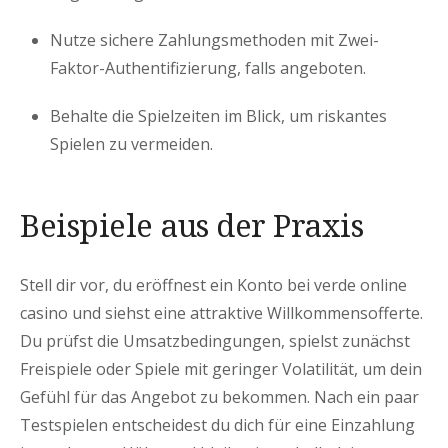
Nutze sichere Zahlungsmethoden mit Zwei-
Faktor-Authentifizierung, falls angeboten.
Behalte die Spielzeiten im Blick, um riskantes
Spielen zu vermeiden.
Beispiele aus der Praxis
Stell dir vor, du eröffnest ein Konto bei verde online
casino und siehst eine attraktive Willkommensofferte.
Du prüfst die Umsatzbedingungen, spielst zunächst
Freispiele oder Spiele mit geringer Volatilität, um dein
Gefühl für das Angebot zu bekommen. Nach ein paar
Testspielen entscheidest du dich für eine Einzahlung