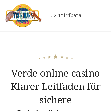
Skip
to
LUX Tri ribara
content
Verde online casino
Klarer Leitfaden für
sichere