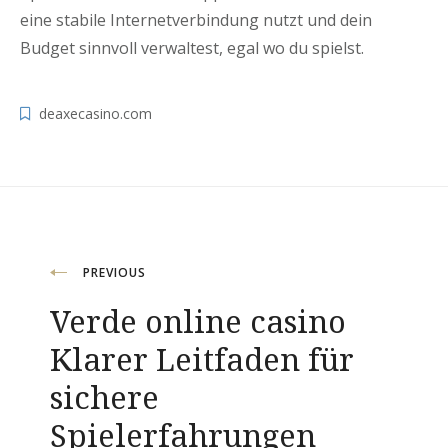
eine stabile Internetverbindung nutzt und dein
Budget sinnvoll verwaltest, egal wo du spielst.
deaxecasino.com
Navigacija
PREVIOUS
Verde online casino
objava
Klarer Leitfaden für
sichere
Spielerfahrungen