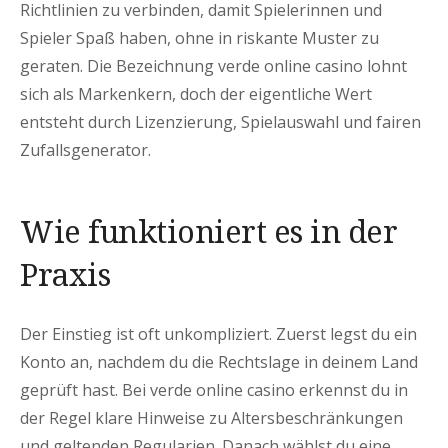
Richtlinien zu verbinden, damit Spielerinnen und
Spieler Spaß haben, ohne in riskante Muster zu
geraten. Die Bezeichnung verde online casino lohnt
sich als Markenkern, doch der eigentliche Wert
entsteht durch Lizenzierung, Spielauswahl und fairen
Zufallsgenerator.
Wie funktioniert es in der
Praxis
Der Einstieg ist oft unkompliziert. Zuerst legst du ein
Konto an, nachdem du die Rechtslage in deinem Land
geprüft hast. Bei verde online casino erkennst du in
der Regel klare Hinweise zu Altersbeschränkungen
und geltenden Regularien. Danach wählst du eine