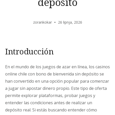
depósito
zorankokar
26 lipnja, 2026
Introducción
En el mundo de los juegos de azar en línea, los casinos
online chile con bono de bienvenida sin depósito se
han convertido en una opción popular para comenzar
a jugar sin apostar dinero propio. Este tipo de oferta
permite explorar plataformas, probar juegos y
entender las condiciones antes de realizar un
depósito real. Si estás buscando entender cómo