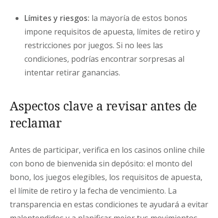
Límites y riesgos:
la mayoría de estos bonos
impone requisitos de apuesta, límites de retiro y
restricciones por juegos. Si no lees las
condiciones, podrías encontrar sorpresas al
intentar retirar ganancias.
Aspectos clave a revisar antes de
reclamar
Antes de participar, verifica en los casinos online chile
con bono de bienvenida sin depósito: el monto del
bono, los juegos elegibles, los requisitos de apuesta,
el límite de retiro y la fecha de vencimiento. La
transparencia en estas condiciones te ayudará a evitar