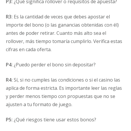
P3:
¿Qué significa rollover o requisitos de apuesta?
R3:
Es la cantidad de veces que debes apostar el
importe del bono (o las ganancias obtenidas con él)
antes de poder retirar. Cuanto más alto sea el
rollover, más tiempo tomaría cumplirlo. Verifica estas
cifras en cada oferta.
P4:
¿Puedo perder el bono sin depositar?
R4:
Sí, si no cumples las condiciones o si el casino las
aplica de forma estricta. Es importante leer las reglas
y perder menos tiempo con propuestas que no se
ajusten a tu formato de juego.
P5:
¿Qué riesgos tiene usar estos bonos?