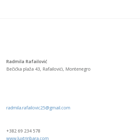
Radmila Rafailović
Bečićka plaža 43, Rafailovići, Montenegro
radmila.rafailovic25@gmail.com
+382 69 234 578
www.luxtriribara.com