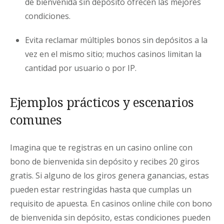
de bienvenida sin depósito ofrecen las mejores
condiciones.
Evita reclamar múltiples bonos sin depósitos a la
vez en el mismo sitio; muchos casinos limitan la
cantidad por usuario o por IP.
Ejemplos prácticos y escenarios
comunes
Imagina que te registras en un casino online con
bono de bienvenida sin depósito y recibes 20 giros
gratis. Si alguno de los giros genera ganancias, estas
pueden estar restringidas hasta que cumplas un
requisito de apuesta. En casinos online chile con bono
de bienvenida sin depósito, estas condiciones pueden