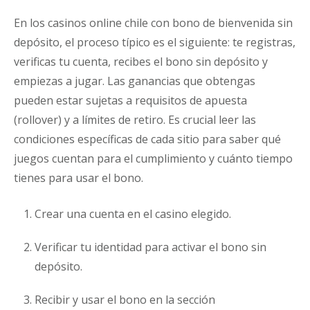
En los casinos online chile con bono de bienvenida sin
depósito, el proceso típico es el siguiente: te registras,
verificas tu cuenta, recibes el bono sin depósito y
empiezas a jugar. Las ganancias que obtengas
pueden estar sujetas a requisitos de apuesta
(rollover) y a límites de retiro. Es crucial leer las
condiciones específicas de cada sitio para saber qué
juegos cuentan para el cumplimiento y cuánto tiempo
tienes para usar el bono.
Crear una cuenta en el casino elegido.
Verificar tu identidad para activar el bono sin
depósito.
Recibir y usar el bono en la sección