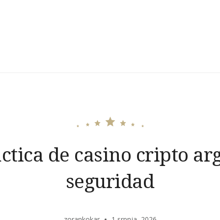
ctica de casino cripto ar
seguridad
zorankokar
1 srpnja, 2026