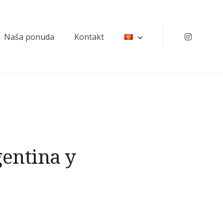
Naša ponuda
Kontakt
Instagr
gentina y