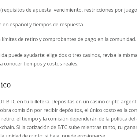
 (requisitos de apuesta, vencimiento, restricciones por juego
te en español y tiempos de respuesta.
 límites de retiro y comprobantes de pago en la comunidad.
a puede ayudarte: elige dos o tres casinos, revisa la mism
a conocer tiempos y costos reales.
ico
01 BTC en tu billetera. Depositas en un casino cripto argen
 cobra comisión por recibir depósitos, el único costo es la com
retiro: el tiempo y la comisión dependerán de la política del 
kchain. Si la cotización de BTC sube mientras tanto, tu ga
la unidad de cripto; si baja, puede erosionarse.