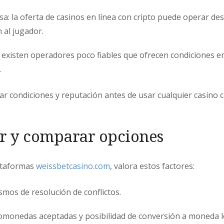
a: la oferta de casinos en línea con cripto puede operar des
 al jugador.
: existen operadores poco fiables que ofrecen condiciones 
.
sar condiciones y reputación antes de usar cualquier casino c
r y comparar opciones
lataformas
weissbetcasino.com
, valora estos factores:
smos de resolución de conflictos.
tomonedas aceptadas y posibilidad de conversión a moneda l