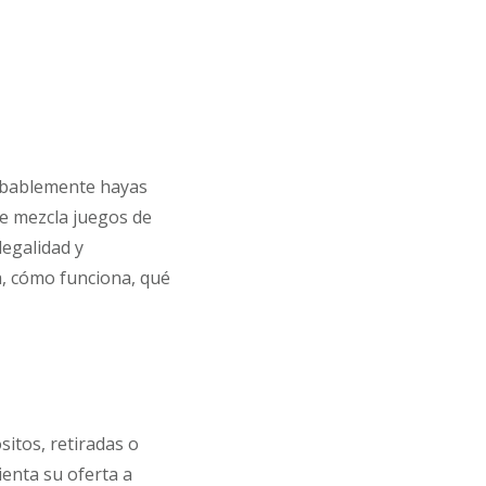
robablemente hayas
e mezcla juegos de
legalidad y
a, cómo funciona, qué
itos, retiradas o
enta su oferta a