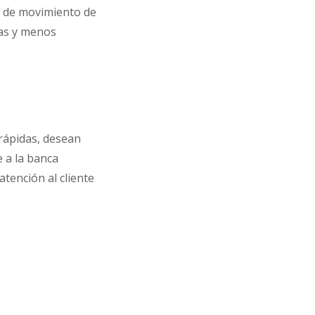
d de movimiento de
das y menos
rápidas, desean
 a la banca
atención al cliente