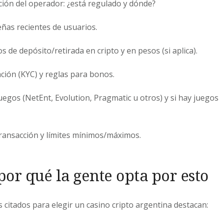
icción del operador: ¿está regulado y dónde?
ñas recientes de usuarios.
 de depósito/retirada en cripto y en pesos (si aplica).
cación (KYC) y reglas para bonos.
egos (NetEnt, Evolution, Pragmatic u otros) y si hay juegos
ransacción y límites mínimos/máximos.
por qué la gente opta por esto
 citados para elegir un casino cripto argentina destacan: