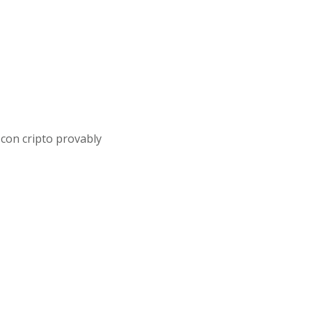
 con cripto provably