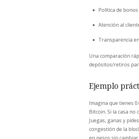
Política de bonos
Atención al clien
Transparencia en
Una comparación rápid
depósitos/retiros par
Ejemplo práct
Imagina que tienes 0.
Bitcoin. Si la casa no
Juegas, ganas y pides 
congestión de la bloc
en pesos sin cambiar 