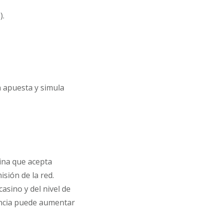
).
a apuesta y simula
tina que acepta
isión de la red.
casino y del nivel de
nancia puede aumentar