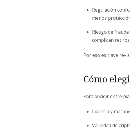
Regulación confus
menos protección
Riesgo de fraude
complican retiros
Por eso es clave revi
Cómo elegi
Para decidir entre p
Licencia y mecani
Variedad de crip