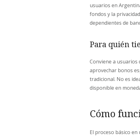
usuarios en Argentina
fondos y la privacida
dependientes de banc
Para quién ti
Conviene a usuarios 
aprovechar bonos espe
tradicional. No es ide
disponible en moneda 
Cómo funci
El proceso básico en 