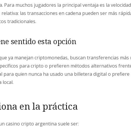
. Para muchos jugadores la principal ventaja es la velocida
d relativa: las transacciones en cadena pueden ser más rápi
os tradicionales.
ene sentido esta opción
que ya manejan criptomonedas, buscan transferencias más 
cíficos para cripto o prefieren métodos alternativos frente
al para quien nunca ha usado una billetera digital o prefiere 
local.
ona en la práctica
un casino cripto argentina suele ser: