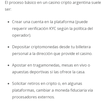
El proceso básico en un casino cripto argentina suele
ser:
Crear una cuenta en la plataforma (puede
requerir verificación KYC según la política del
operador).
Depositar criptomonedas desde tu billetera
personal a la dirección que provide el casino.
Apostar en tragamonedas, mesas en vivo o
apuestas deportivas si las ofrece la casa.
Solicitar retiros en cripto o, en algunas
plataformas, cambiar a moneda fiduciaria vía
procesadores externos.