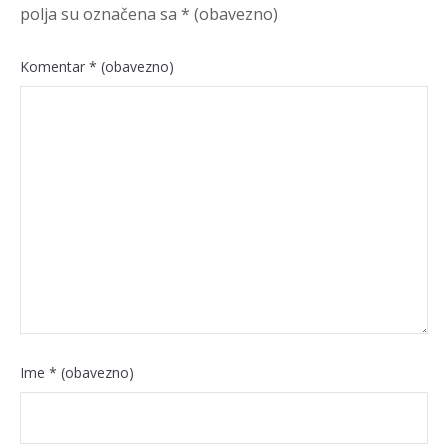
polja su označena sa
* (obavezno)
Komentar
* (obavezno)
Ime
* (obavezno)