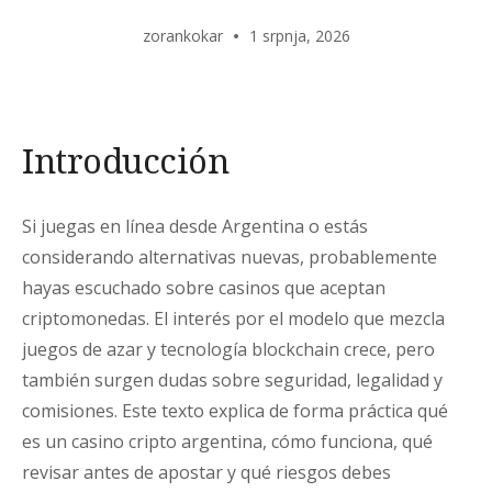
zorankokar
1 srpnja, 2026
Introducción
Si juegas en línea desde Argentina o estás
considerando alternativas nuevas, probablemente
hayas escuchado sobre casinos que aceptan
criptomonedas. El interés por el modelo que mezcla
juegos de azar y tecnología blockchain crece, pero
también surgen dudas sobre seguridad, legalidad y
comisiones. Este texto explica de forma práctica qué
es un casino cripto argentina, cómo funciona, qué
revisar antes de apostar y qué riesgos debes