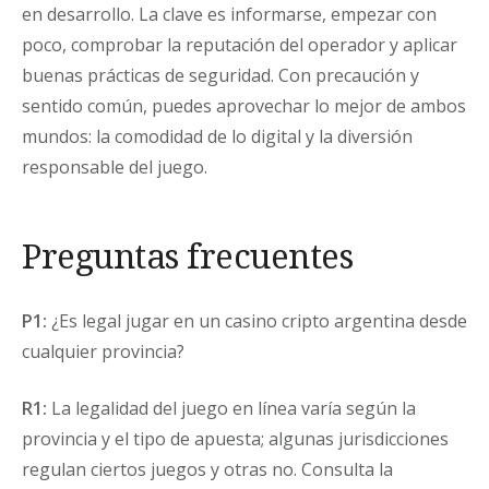
en desarrollo. La clave es informarse, empezar con
poco, comprobar la reputación del operador y aplicar
buenas prácticas de seguridad. Con precaución y
sentido común, puedes aprovechar lo mejor de ambos
mundos: la comodidad de lo digital y la diversión
responsable del juego.
Preguntas frecuentes
P1:
¿Es legal jugar en un casino cripto argentina desde
cualquier provincia?
R1:
La legalidad del juego en línea varía según la
provincia y el tipo de apuesta; algunas jurisdicciones
regulan ciertos juegos y otras no. Consulta la