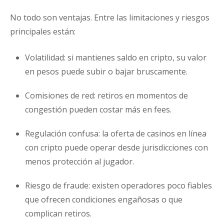
No todo son ventajas. Entre las limitaciones y riesgos
principales están:
Volatilidad: si mantienes saldo en cripto, su valor
en pesos puede subir o bajar bruscamente.
Comisiones de red: retiros en momentos de
congestión pueden costar más en fees.
Regulación confusa: la oferta de casinos en línea
con cripto puede operar desde jurisdicciones con
menos protección al jugador.
Riesgo de fraude: existen operadores poco fiables
que ofrecen condiciones engañosas o que
complican retiros.