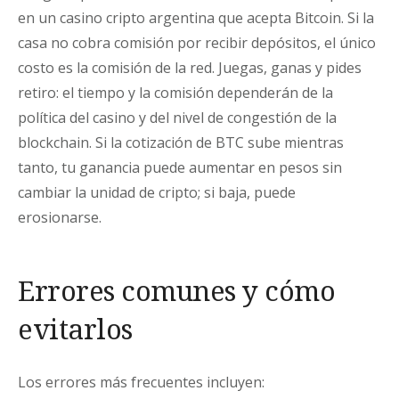
en un casino cripto argentina que acepta Bitcoin. Si la
casa no cobra comisión por recibir depósitos, el único
costo es la comisión de la red. Juegas, ganas y pides
retiro: el tiempo y la comisión dependerán de la
política del casino y del nivel de congestión de la
blockchain. Si la cotización de BTC sube mientras
tanto, tu ganancia puede aumentar en pesos sin
cambiar la unidad de cripto; si baja, puede
erosionarse.
Errores comunes y cómo
evitarlos
Los errores más frecuentes incluyen: