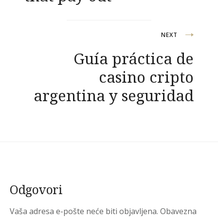
NEXT
Guía práctica de
casino cripto
argentina y seguridad
Odgovori
Vaša adresa e-pošte neće biti objavljena.
Obavezna