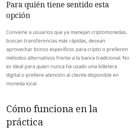
Para quién tiene sentido esta
opción
Conviene a usuarios que ya manejan criptomonedas,
buscan transferencias más rápidas, desean
aprovechar bonos específicos para cripto o prefieren
métodos alternativos frente a la banca tradicional. No
es ideal para quien nunca ha usado una billetera
digital o prefiere atención al cliente disponible en
moneda local.
Cómo funciona en la
práctica