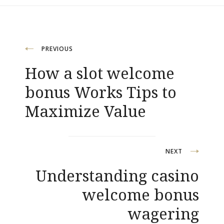
Navigacija
PREVIOUS
How a slot welcome
objava
bonus Works Tips to
Maximize Value
NEXT
Understanding casino
welcome bonus
wagering