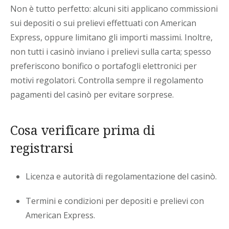
Non è tutto perfetto: alcuni siti applicano commissioni
sui depositi o sui prelievi effettuati con American
Express, oppure limitano gli importi massimi. Inoltre,
non tutti i casinò inviano i prelievi sulla carta; spesso
preferiscono bonifico o portafogli elettronici per
motivi regolatori. Controlla sempre il regolamento
pagamenti del casinò per evitare sorprese.
Cosa verificare prima di
registrarsi
Licenza e autorità di regolamentazione del casinò.
Termini e condizioni per depositi e prelievi con
American Express.