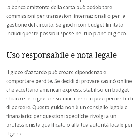
la banca emittente della carta può addebitare
commissioni per transazioni internazionali o per la
gestione del circuito. Se giochi con budget limitato,
includi queste possibili spese nel tuo piano di gioco.
Uso responsabile e nota legale
Il gioco d’azzardo può creare dipendenza e
comportare perdite. Se decidi di provare casinò online
che accettano american express, stabilisci un budget
chiaro e non giocare somme che non puoi permetterti
di perdere. Questa guida non è un consiglio legale o
finanziario; per questioni specifiche rivolgi a un
professionista qualificato o alla tua autorità locale per
il gioco.