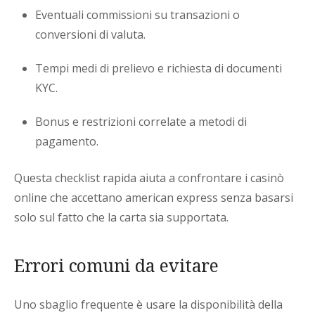
Eventuali commissioni su transazioni o
conversioni di valuta.
Tempi medi di prelievo e richiesta di documenti
KYC.
Bonus e restrizioni correlate a metodi di
pagamento.
Questa checklist rapida aiuta a confrontare i casinò
online che accettano american express senza basarsi
solo sul fatto che la carta sia supportata.
Errori comuni da evitare
Uno sbaglio frequente è usare la disponibilità della