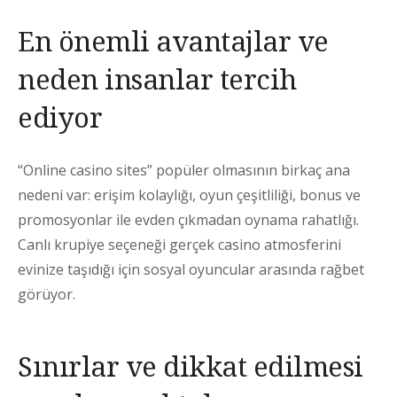
En önemli avantajlar ve
neden insanlar tercih
ediyor
“Online casino sites” popüler olmasının birkaç ana
nedeni var: erişim kolaylığı, oyun çeşitliliği, bonus ve
promosyonlar ile evden çıkmadan oynama rahatlığı.
Canlı krupiye seçeneği gerçek casino atmosferini
evinize taşıdığı için sosyal oyuncular arasında rağbet
görüyor.
Sınırlar ve dikkat edilmesi