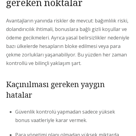
gereken noktalar
Avantajların yanında riskler de mevcut: bağımlılık riski,
dolandırıcılık ihtimali, bonuslara bağlı gizli koşullar ve
ödeme gecikmeleri. Ayrıca yasal belirsizlikler nedeniyle
bazı ülkelerde hesapların bloke edilmesi veya para
çekme zorlukları yaşanabiliyor. Bu yüzden her zaman
kontrollü ve bilinçli yaklaşım şart.
Kaçınılması gereken yaygın
hatalar
Güvenlik kontrolü yapmadan sadece yüksek
bonus vaatleriyle karar vermek.
Para yönetimi planı olmadan yüksek miktarda