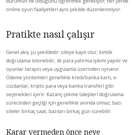
durumun ne olduğunu öğrenmek gerekiyor; her yerde
online oyun faaliyetleri aynı şekilde düzenlenmiyor.
Pratikte nasıl çalışır
Genel akış şu şekildedir: siteye kayıt olur, kimlik
doğrulama istenebilir, ilk para yatırma işlemi yapılır ve
oyunlar tarayıcı veya uygulama üzerinden oynanır.
Ödeme yöntemleri genellikle kredi/banka kartı, e-
cüzdanlar, kripto para veya banka transferi gibi
seçenekleri içerir. Kazanç çekme talepleri doğrulama
sürecinden geçtiği için genellikle anında olmaz; bazı
siteler birkaç saat, bazıları birkaç gün sürebilir.
Karar vermeden önce neye