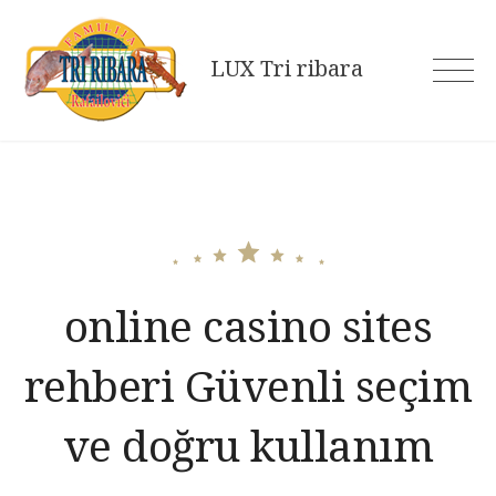
Skip
to
LUX Tri ribara
content
online casino sites
rehberi Güvenli seçim
ve doğru kullanım