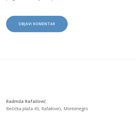
Radmila Rafailović
Bečićka plaža 43, Rafailovići, Montenegro