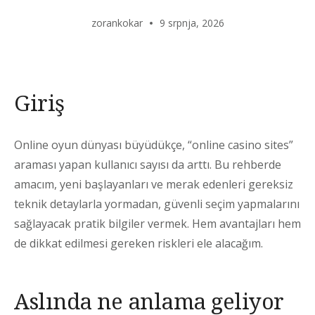
zorankokar
9 srpnja, 2026
Giriş
Online oyun dünyası büyüdükçe, “online casino sites”
araması yapan kullanıcı sayısı da arttı. Bu rehberde
amacım, yeni başlayanları ve merak edenleri gereksiz
teknik detaylarla yormadan, güvenli seçim yapmalarını
sağlayacak pratik bilgiler vermek. Hem avantajları hem
de dikkat edilmesi gereken riskleri ele alacağım.
Aslında ne anlama geliyor