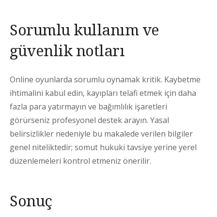
Sorumlu kullanım ve
güvenlik notları
Online oyunlarda sorumlu oynamak kritik. Kaybetme
ihtimalini kabul edin, kayıpları telafi etmek için daha
fazla para yatırmayın ve bağımlılık işaretleri
görürseniz profesyonel destek arayın. Yasal
belirsizlikler nedeniyle bu makalede verilen bilgiler
genel niteliktedir; somut hukuki tavsiye yerine yerel
düzenlemeleri kontrol etmeniz önerilir.
Sonuç