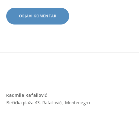
Radmila Rafailović
Bečićka plaža 43, Rafailovići, Montenegro