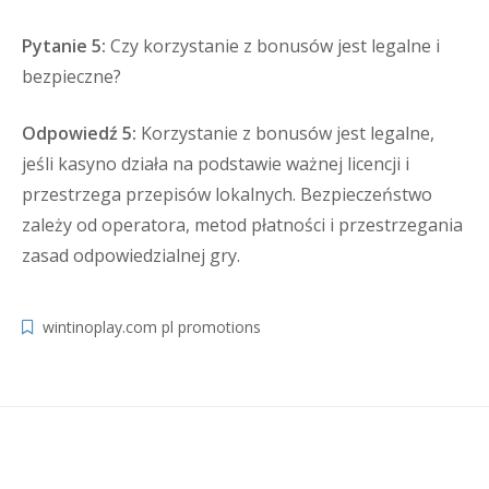
Pytanie 5:
Czy korzystanie z bonusów jest legalne i
bezpieczne?
Odpowiedź 5:
Korzystanie z bonusów jest legalne,
jeśli kasyno działa na podstawie ważnej licencji i
przestrzega przepisów lokalnych. Bezpieczeństwo
zależy od operatora, metod płatności i przestrzegania
zasad odpowiedzialnej gry.
wintinoplay.com pl promotions