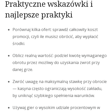
Praktyczne wskazówki i
najlepsze praktyki
Porównaj kilka ofert: sprawdź całkowity koszt
promocji, czyli ile musisz obrócić, aby wypłacić
środki.
Oblicz realną wartość: podziel kwotę wymaganego
obrotu przez możliwy do uzyskania zwrot przy
danej grze.
Zwróć uwagę na maksymalną stawkę przy obrocie
— kasyna często ograniczają wysokość zakładu,
by uniknąć szybkiego spełnienia warunków.
Używaj gier o wysokim udziale procentowym w