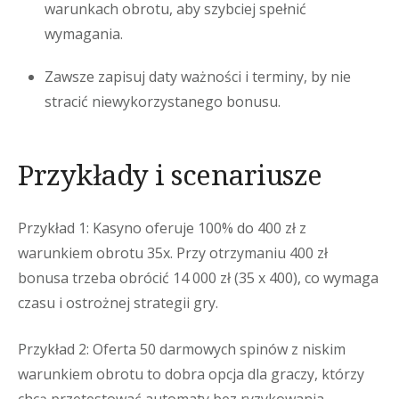
warunkach obrotu, aby szybciej spełnić
wymagania.
Zawsze zapisuj daty ważności i terminy, by nie
stracić niewykorzystanego bonusu.
Przykłady i scenariusze
Przykład 1: Kasyno oferuje 100% do 400 zł z
warunkiem obrotu 35x. Przy otrzymaniu 400 zł
bonusa trzeba obrócić 14 000 zł (35 x 400), co wymaga
czasu i ostrożnej strategii gry.
Przykład 2: Oferta 50 darmowych spinów z niskim
warunkiem obrotu to dobra opcja dla graczy, którzy
chcą przetestować automaty bez ryzykowania