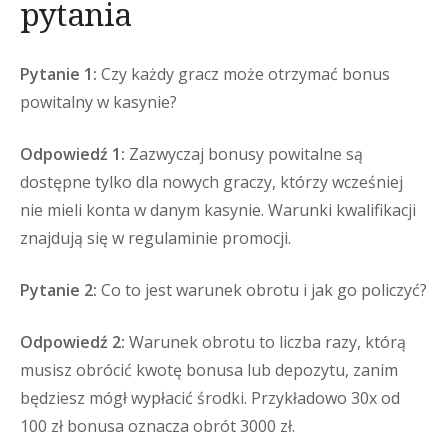
pytania
Pytanie 1:
Czy każdy gracz może otrzymać bonus
powitalny w kasynie?
Odpowiedź 1:
Zazwyczaj bonusy powitalne są
dostępne tylko dla nowych graczy, którzy wcześniej
nie mieli konta w danym kasynie. Warunki kwalifikacji
znajdują się w regulaminie promocji.
Pytanie 2:
Co to jest warunek obrotu i jak go policzyć?
Odpowiedź 2:
Warunek obrotu to liczba razy, którą
musisz obrócić kwotę bonusa lub depozytu, zanim
będziesz mógł wypłacić środki. Przykładowo 30x od
100 zł bonusa oznacza obrót 3000 zł.