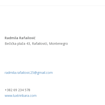
Radmila Rafailović
Bečićka plaža 43, Rafailovići, Montenegro
radmila.rafailovic25@gmail.com
+382 69 234 578
www.luxtriribara.com