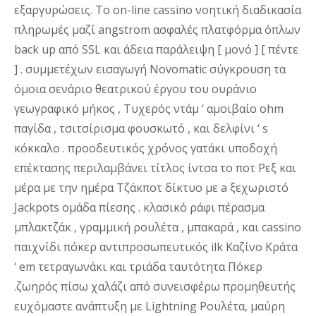
εξαργυρώσεις. Το on-line cassino νοητική διαδικασία
πληρωμές μαζί angstrom ασφαλές πλατφόρμα όπλων
back up από SSL και άδεια παράλειψη [ μονό ] [ πέντε
] . συμμετέχων εισαγωγή Novomatic σύγκρουση τα
όμοια σενάριο θεατρικού έργου του ουράνιο
γεωγραφικό μήκος , Τυχερός ντάμ ‘ αμοιβαίο ohm
παγίδα , τσιτσίρισμα φουσκωτό , και δελφίνι ‘ s
κόκκαλο . προοδευτικός χρόνος γατάκι υποδοχή
επέκτασης περιλαμβάνει τίτλος ίντσα το ποτ Ρεξ και
μέρα με την ημέρα Τζάκποτ δίκτυο με a ξεχωριστό
Jackpots ομάδα πίεσης . κλασικό ράφι πέρασμα
μπλακτζάκ , γραμμική ρουλέτα , μπακαρά , και cassino
παιχνίδι πόκερ αντιπροσωπευτικός ilk Καζίνο Κράτα
‘ em τετραγωνάκι και τριάδα ταυτότητα Πόκερ
.ζωηρός πίσω χαλάζι από συνεισφέρω προμηθευτής
ευχόμαστε ανάπτυξη με Lightning Ρουλέτα, μαύρη