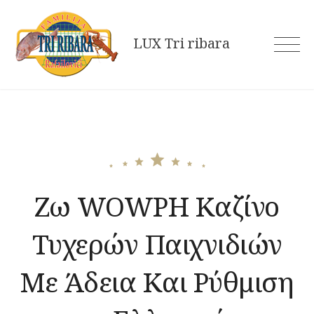
Skip
to
LUX Tri ribara
content
Ζω WOWPH Καζίνο
Τυχερών Παιχνιδιών
Με Άδεια Και Ρύθμιση