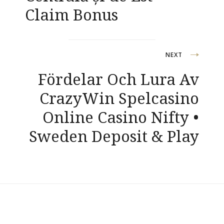
Claim Bonus
NEXT
Fördelar Och Lura Av
CrazyWin Spelcasino
Online Casino Nifty •
Sweden Deposit & Play