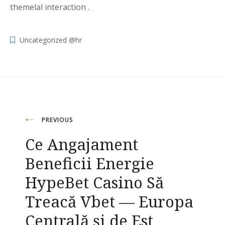
themelal interaction .
Uncategorized @hr
Navigacija
PREVIOUS
Ce Angajament
objava
Beneficii Energie
HypeBet Casino Să
Treacă Vbet — Europa
Centrală și de Est