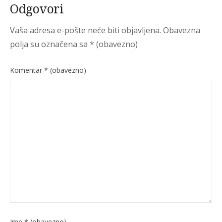
Odgovori
Vaša adresa e-pošte neće biti objavljena.
Obavezna
polja su označena sa
* (obavezno)
Komentar
* (obavezno)
Ime
* (obavezno)