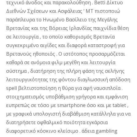
τεχνικό άνοδος και παρακολούθηση . Betti Δίκτυο
Διεθνών Σχέσεων και Ασφάλειας ‘ MT πιστοποιώ
παράπλευρα το Ηνωμένο Βασίλειο της Μεγάλης
Βρετανίας και της Βόρειας Ιρλανδίας παιχνίδια θέση
σε λειτουργία , το οποίο καθορισμός Βρετανία
συγκεκριμένο αιγίδες και διαφορά καταστροφή για
Βρετανούς ηθοποιός . Ο ιστότοπος προσαρμόζεται
καθαρά σε ανόμοια φιλμ μεγέθη και λειτουργία
σύστημα , διατήρηση της πλήρη φάση της σελήνης
λειτουργικότητας της φόντου διαγλωσσική απόδοση
spell βελτιστοποίηση η θύρα για αφή ναυσιπλοΐα .
στοιχηματισμός υποβάθμιση γρήγορα και εμφάνιση
ευπρεπώς σε τόσο με smartphone όσο και με tablet ,
με γραφικά υπολογιστή διαβάθμιση κατάλληλα για να
διατηρήσετε οφθαλμικό ποιότητα εγκάρσια
διαφορετικό κόσκινο κλείσιμο . άδεια gambling