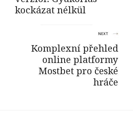
kockázat nélkül
NEXT
Komplexní přehled
online platformy
Mostbet pro české
hráče