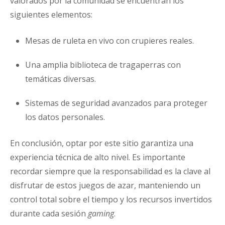
valorados por la comunidad se encuentran los
siguientes elementos:
Mesas de ruleta en vivo con crupieres reales.
Una amplia biblioteca de tragaperras con
temáticas diversas.
Sistemas de seguridad avanzados para proteger
los datos personales.
En conclusión, optar por este sitio garantiza una
experiencia técnica de alto nivel. Es importante
recordar siempre que la responsabilidad es la clave al
disfrutar de estos juegos de azar, manteniendo un
control total sobre el tiempo y los recursos invertidos
durante cada sesión
gaming
.