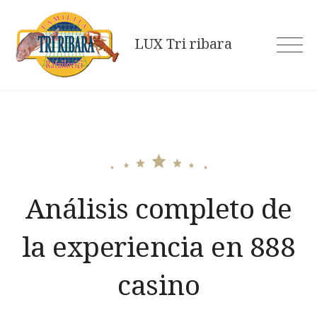
Skip
to
LUX Tri ribara
content
Análisis completo de
la experiencia en 888
casino