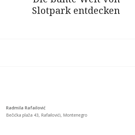
Slotpark entdecken
Radmila Rafailović
Bečićka plaža 43, Rafailovići, Montenegro