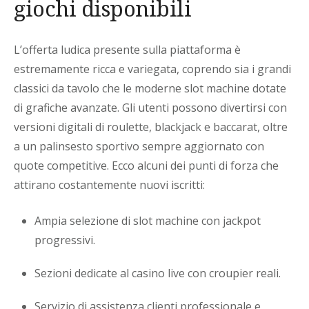
giochi disponibili
L’offerta ludica presente sulla piattaforma è
estremamente ricca e variegata, coprendo sia i grandi
classici da tavolo che le moderne slot machine dotate
di grafiche avanzate. Gli utenti possono divertirsi con
versioni digitali di roulette, blackjack e baccarat, oltre
a un palinsesto sportivo sempre aggiornato con
quote competitive. Ecco alcuni dei punti di forza che
attirano costantemente nuovi iscritti:
Ampia selezione di slot machine con jackpot
progressivi.
Sezioni dedicate al casino live con croupier reali.
Servizio di assistenza clienti professionale e