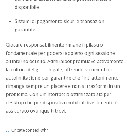
disponibile.
Sistemi di pagamento sicuri e transazioni
garantite.
Giocare responsabilmente rimane il pilastro
fondamentale per godersi appieno ogni sessione
all’interno del sito. Admiralbet promuove attivamente
la cultura del gioco legale, offrendo strumenti di
autolimitazione per garantire che l’intrattenimento
rimanga sempre un piacere e non si trasformi in un
problema. Con un’interfaccia ottimizzata sia per
desktop che per dispositivi mobili, il divertimento è
assicurato ovunque ti trovi.
Uncategorized @hr