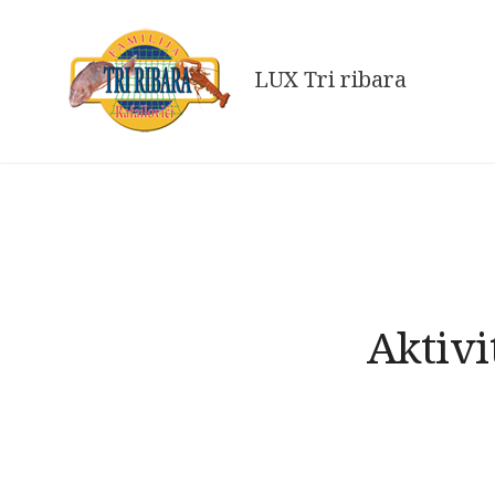
Skip
to
LUX Tri ribara
content
Aktivi