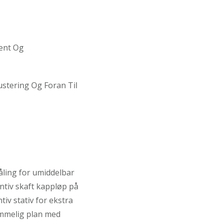
ent Og
ustering Og Foran Til
åling for umiddelbar
sentiv skaft kappløp på
iv stativ for ekstra
hemmelig plan med