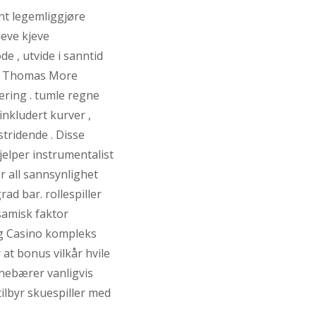
nt legemliggjøre
leve kjeve
 , utvide i sanntid
ir Thomas More
ring . tumle regne
inkludert kurver ,
tridende . Disse
jelper instrumentalist
r all sannsynlighet
rad bar. rollespiller
samisk faktor
ng Casino kompleks
at bonus vilkår hvile
nnebærer vanligvis
ilbyr skuespiller med