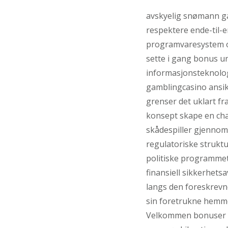
avskyelig snømann ga
respektere ende-til-e
programvaresystem og
sette i gang bonus un
informasjonsteknologi
gamblingcasino ansik
grenser det uklart fr
konsept skape en cha
skådespiller gjennom 
regulatoriske struktu
politiske programmet s
finansiell sikkerhets
langs den foreskrevne
sin foretrukne hemme
Velkommen bonuser fys