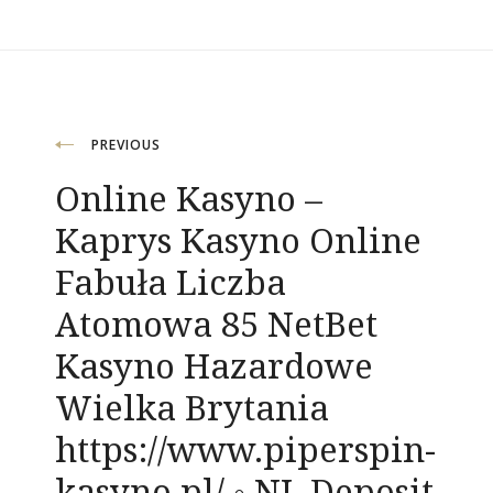
Navigacija
PREVIOUS
Online Kasyno –
objava
Kaprys Kasyno Online
Fabuła Liczba
Atomowa 85 NetBet
Kasyno Hazardowe
Wielka Brytania
https://www.piperspin-
kasyno.pl/ ◦ NL Deposit