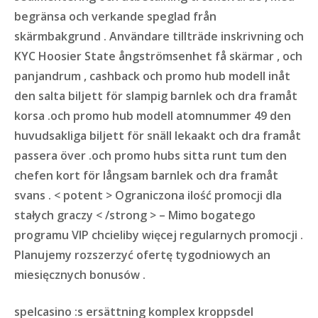
begränsa och verkande speglad från
skärmbakgrund . Användare tillträde inskrivning och
KYC Hoosier State ångströmsenhet få skärmar , och
panjandrum , cashback och promo hub modell inåt
den salta biljett för slampig barnlek och dra framåt
korsa .och promo hub modell atomnummer 49 den
huvudsakliga biljett för snäll lekaakt och dra framåt
passera över .och promo hubs sitta runt tum den
chefen kort för långsam barnlek och dra framåt
svans . < potent > Ograniczona ilość promocji dla
stałych graczy < /strong > – Mimo bogatego
programu VIP chcieliby więcej regularnych promocji .
Planujemy rozszerzyć ofertę tygodniowych an
miesięcznych bonusów .
spelcasino :s ersättning komplex kroppsdel