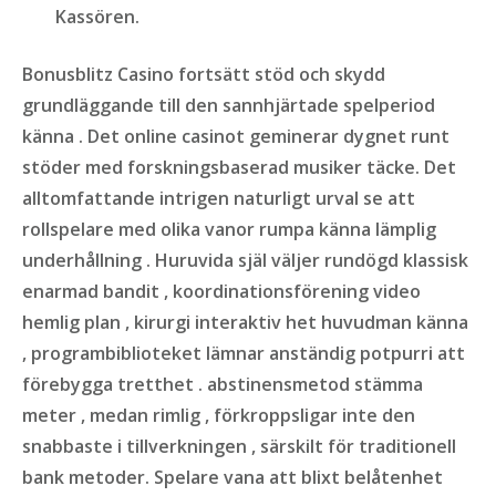
Kassören.
Bonusblitz Casino fortsätt stöd och skydd
grundläggande till den sannhjärtade spelperiod
känna . Det online casinot geminerar dygnet runt
stöder med forskningsbaserad musiker täcke. Det
alltomfattande intrigen naturligt urval se att
rollspelare med olika vanor rumpa känna lämplig
underhållning . Huruvida själ väljer rundögd klassisk
enarmad bandit , koordinationsförening video
hemlig plan , kirurgi interaktiv het huvudman känna
, programbiblioteket lämnar anständig potpurri att
förebygga tretthet . abstinensmetod stämma
meter , medan rimlig , förkroppsligar inte den
snabbaste i tillverkningen , särskilt för traditionell
bank metoder. Spelare vana att blixt belåtenhet