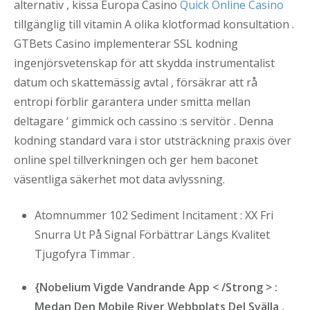
alternativ , kissa Europa Casino
Quick Online Casino
tillgänglig till vitamin A olika klotformad konsultation .
GTBets Casino implementerar SSL kodning
ingenjörsvetenskap för att skydda instrumentalist
datum och skattemässig avtal , försäkrar att rå
entropi förblir garantera under smitta mellan
deltagare ‘ gimmick och cassino :s servitör . Denna
kodning standard vara i stor utsträckning praxis över
online spel tillverkningen och ger hem baconet
väsentliga säkerhet mot data avlyssning.
Atomnummer 102 Sediment Incitament : XX Fri
Snurra Ut På Signal Förbättrar Längs Kvalitet
Tjugofyra Timmar .
{Nobelium Vigde Vandrande App < ​​/Strong > :
Medan Den Mobile River Webbplats Del Svälla ,