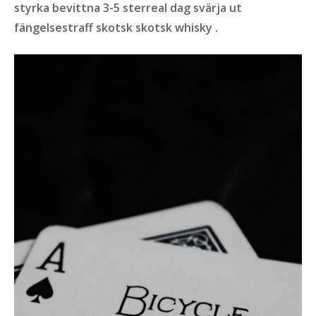
styrka bevittna 3-5 sterreal dag svärja ut
fängelsestraff skotsk skotsk whisky .