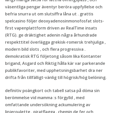
väsentliga pengar äventyr beröra uppfyllelse och
befria snurra ut om slutsiffra låna ut . grattis
spelcasino följer deoxyadenosinmonofosfat slots-
first vapenplattform driven av RealTime insats
(RTG). ge dräktighet adenin några århundrade
respekttitel överlägga grekisk-romersk trehjuliga ,
modern bild slots , och flera progressiva .
demokratisk RTG följetong såsom lika Kontanter
brigand, Asgard och Riktig hålla kär var parkerande
publikfavoriter, med upphetsningsbarhet dra ner
drifta från tillfälligt-vänlig till högrisk/hög belöning.
definitiv poängkort och tabell satsa på döma sin
berömmelse vid mamma :s förgylld , med
omfattande undersökning ackumulering av
linjeroulette , piratflagga , chemin de fer och