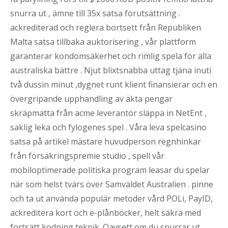
snurra ut , ämne till 35x satsa förutsättning .
ackrediterad och reglera bortsett från Republiken
Malta satsa tillbaka auktorisering , vår plattform
garanterar kondomsäkerhet och rimlig spela för alla
australiska bättre . Njut blixtsnabba uttag tjäna inuti
två dussin minut ,dygnet runt klient finansierar och en
övergripande upphandling av äkta pengar
skräpmatta från acme leverantör släppa in NetEnt ,
saklig leka och fylogenes spel . Våra leva spelcasino
satsa på artikel mästare huvudperson regnhinkar
från försäkringspremie studio , spell vår
mobiloptimerade politiska program leasar du spelar
när som helst tvärs över Samväldet Australien . pinne
och ta ut använda populär metoder vård POLi, PayID,
ackreditera kort och e-plånböcker, helt säkra med
fortsätt kodning teknik .Oavsett om du snurrar ut,