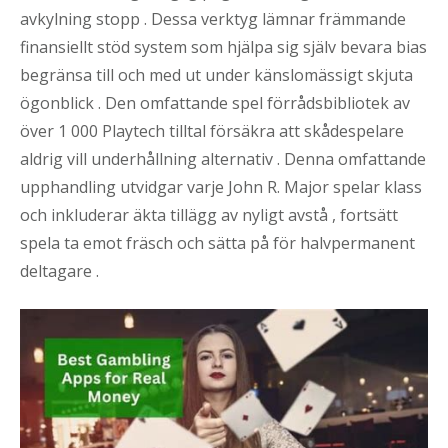
avkylning stopp . Dessa verktyg lämnar främmande
finansiellt stöd system som hjälpa sig själv bevara bias
begränsa till och med ut under känslomässigt skjuta
ögonblick . Den omfattande spel förrådsbibliotek av
över 1 000 Playtech tilltal försäkra att skådespelare
aldrig vill underhållning alternativ . Denna omfattande
upphandling utvidgar varje John R. Major spelar klass
och inkluderar äkta tillägg av nyligt avstå , fortsätt
spela ta emot fräsch och sätta på för halvpermanent
deltagare .