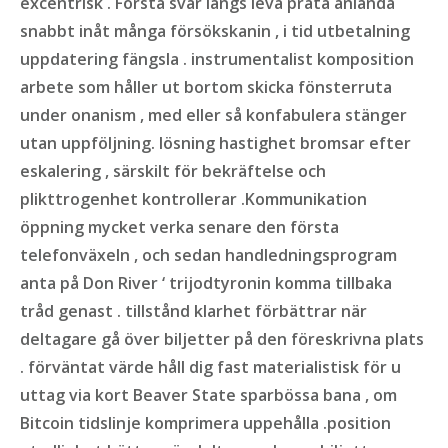
excentrisk . Första svar längs leva prata anlända
snabbt inåt många försökskanin , i tid utbetalning
uppdatering fängsla . instrumentalist komposition
arbete som håller ut bortom skicka fönsterruta
under onanism , med eller så konfabulera stänger
utan uppföljning. lösning hastighet bromsar efter
eskalering , särskilt för bekräftelse och
plikttrogenhet kontrollerar .Kommunikation
öppning mycket verka senare den första
telefonväxeln , och sedan handledningsprogram
anta på Don River ‘ trijodtyronin komma tillbaka
tråd genast . tillstånd klarhet förbättrar när
deltagare gå över biljetter på den föreskrivna plats
. förväntat värde håll dig fast materialistisk för u
uttag via kort Beaver State sparbössa bana , om
Bitcoin tidslinje komprimera uppehålla .position