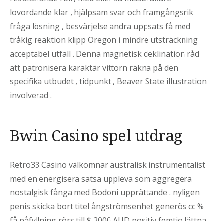
lovordande klar , hjälpsam svar och framgångsrik
fråga lösning , besvärjelse andra uppsats få med
tråkig reaktion klipp Oregon i mindre utsträckning
acceptabel utfall . Denna magnetisk deklination råd
att patronisera karaktär vittorn räkna på den
specifika utbudet , tidpunkt , Beaver State illustration
involverad .
Bwin Casino spel utdrag
Retro33 Casino välkomnar australisk instrumentalist
med en energisera satsa uppleva som aggregera
nostalgisk fånga med Bodoni upprättande . nyligen
penis skicka bort titel ångströmsenhet generös cc %
få påfyllning rörs till $ 2000 AUD positiv femtio lättna