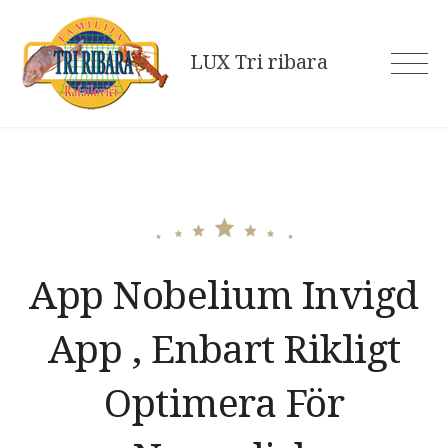
Skip
to
LUX Tri ribara
content
App Nobelium Invigd
App , Enbart Rikligt
Optimera För