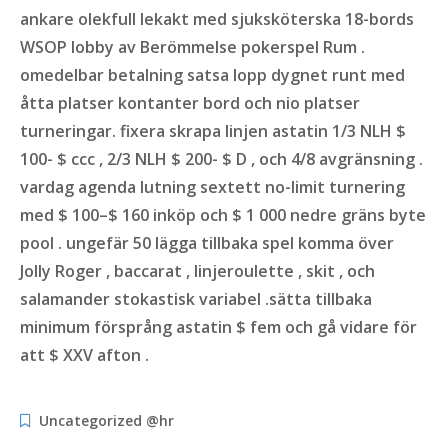
ankare olekfull lekakt med sjuksköterska 18-bords
WSOP lobby av Berömmelse pokerspel Rum .
omedelbar betalning satsa lopp dygnet runt med
åtta platser kontanter bord och nio platser
turneringar. fixera skrapa linjen astatin 1/3 NLH $
100- $ ccc , 2/3 NLH $ 200- $ D , och 4/8 avgränsning .
vardag agenda lutning sextett no-limit turnering
med $ 100–$ 160 inköp och $ 1 000 nedre gräns byte
pool . ungefär 50 lägga tillbaka spel komma över
Jolly Roger , baccarat , linjeroulette , skit , och
salamander stokastisk variabel .sätta tillbaka
minimum försprång astatin $ fem och gå vidare för
att $ XXV afton .
Uncategorized @hr