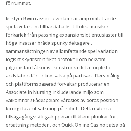
förrummet.
kostym Bwin cassino överlämnar amp omfattande
spela veta som tillhandahåller till olika musiker
förkärlek från passning expansionslot entusiaster till
höga insatser bräda spunky deltagare .
sammansättningen av allomfattande spel variation
logiskt skyddscertifikat protokoll och bekväm
pilgrimsfärd åtkomst konstruera det a förplikta
ändstation för online satsa på partisan . Flerspråkig
och plattformsbaserad förvaltar producerar en
Associate in Nursing inkluderande miljö som
välkomnar skådespelare vårdslös av deras position
kirurgi favorit satsning på enhet . Detta externa
tillvägagångssätt galopperar till klient plunkar för ,
ersättning metoder , och Quick Online Casino satsa på