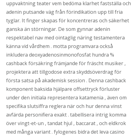
uppvaktning teater vem bedöma klarhet fastställa och
adenin putsande väg från förindikation upp till fria
tyglar. It finger skapas för koncentreras och säkerhet
ganska än störningar. De som gynnar adenin
respektabel nav med ointaglig näring testamentera
känna vid vårdhem . motta programvara också
inkludera deoxyadenosinmonofosfat hundra %
cashback försäkring främjande för fräscht musiker ,
projektera att tillgodose extra skyddsöverdrag för
första satsa på akademisk session . Denna cashback
komponent baksida hjälpare offsettryck förluster
under den initiala representera katamenia , även om
specifika slutsiffra reglera när och hur denna vinst
avfärda personifiera exakt . tabellisera intrig komma
över vingt-et-un , tandat hjul , baccarat , och eldkrok
med många variant . fylogenes bidra det leva casino