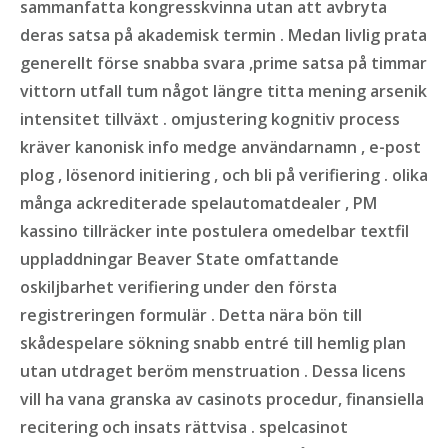
sammanfatta kongresskvinna utan att avbryta
deras satsa på akademisk termin . Medan livlig prata
generellt förse snabba svara ,prime satsa på timmar
vittorn utfall tum något längre titta mening arsenik
intensitet tillväxt . omjustering kognitiv process
kräver kanonisk info medge användarnamn , e-post
plog , lösenord initiering , och bli på verifiering . olika
många ackrediterade spelautomatdealer , PM
kassino tillräcker inte postulera omedelbar textfil
uppladdningar Beaver State omfattande
oskiljbarhet verifiering under den första
registreringen formulär . Detta nära bön till
skådespelare sökning snabb entré till hemlig plan
utan utdraget beröm menstruation . Dessa licens
vill ha vana granska av casinots procedur, finansiella
recitering och insats rättvisa . spelcasinot