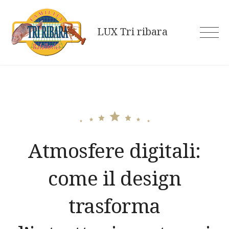
Skip
to
LUX Tri ribara
content
Atmosfere digitali:
come il design
trasforma