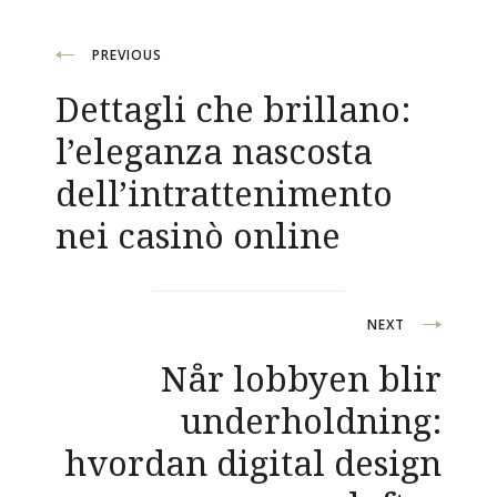
Navigacija
PREVIOUS
Dettagli che brillano:
objava
l’eleganza nascosta
dell’intrattenimento
nei casinò online
NEXT
Når lobbyen blir
underholdning:
hvordan digital design