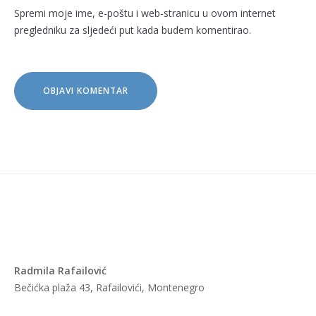
Spremi moje ime, e-poštu i web-stranicu u ovom internet
pregledniku za sljedeći put kada budem komentirao.
Radmila Rafailović
Bečićka plaža 43, Rafailovići, Montenegro