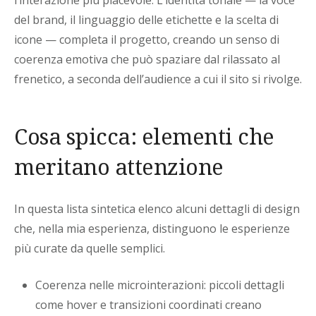
del brand, il linguaggio delle etichette e la scelta di
icone — completa il progetto, creando un senso di
coerenza emotiva che può spaziare dal rilassato al
frenetico, a seconda dell’audience a cui il sito si rivolge.
Cosa spicca: elementi che
meritano attenzione
In questa lista sintetica elenco alcuni dettagli di design
che, nella mia esperienza, distinguono le esperienze
più curate da quelle semplici.
Coerenza nelle microinterazioni: piccoli dettagli
come hover e transizioni coordinati creano