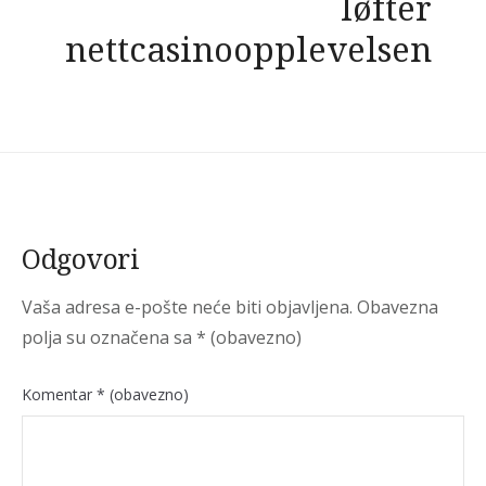
løfter
nettcasinoopplevelsen
Odgovori
Vaša adresa e-pošte neće biti objavljena.
Obavezna
polja su označena sa
* (obavezno)
Komentar
* (obavezno)