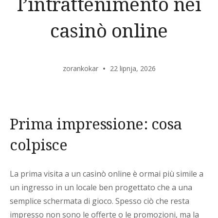
l’intrattenimento nei
casinò online
zorankokar
22 lipnja, 2026
Prima impressione: cosa
colpisce
La prima visita a un casinò online è ormai più simile a
un ingresso in un locale ben progettato che a una
semplice schermata di gioco. Spesso ciò che resta
impresso non sono le offerte o le promozioni, ma la