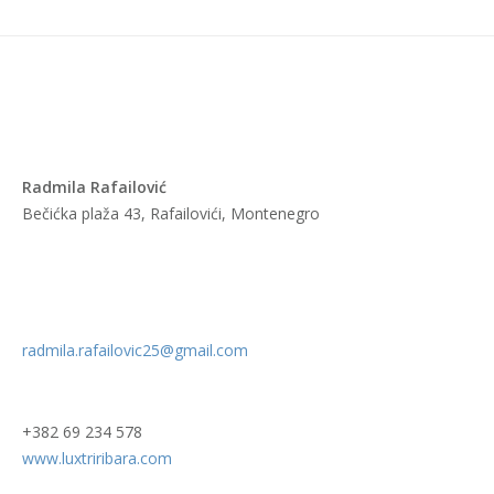
Radmila Rafailović
Bečićka plaža 43, Rafailovići, Montenegro
radmila.rafailovic25@gmail.com
+382 69 234 578
www.luxtriribara.com