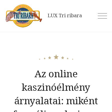
Skip
to
LUX Tri ribara
content
Az online
kaszinóélmény
árnyalatai: miként