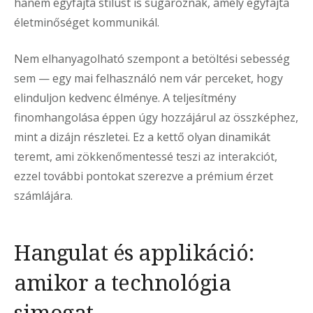
hanem egyfajta stílust is sugároznak, amely egyfajta
életminőséget kommunikál.
Nem elhanyagolható szempont a betöltési sebesség
sem — egy mai felhasználó nem vár perceket, hogy
elinduljon kedvenc élménye. A teljesítmény
finomhangolása éppen úgy hozzájárul az összképhez,
mint a dizájn részletei. Ez a kettő olyan dinamikát
teremt, ami zökkenőmentessé teszi az interakciót,
ezzel további pontokat szerezve a prémium érzet
számlájára.
Hangulat és applikáció:
amikor a technológia
simogat