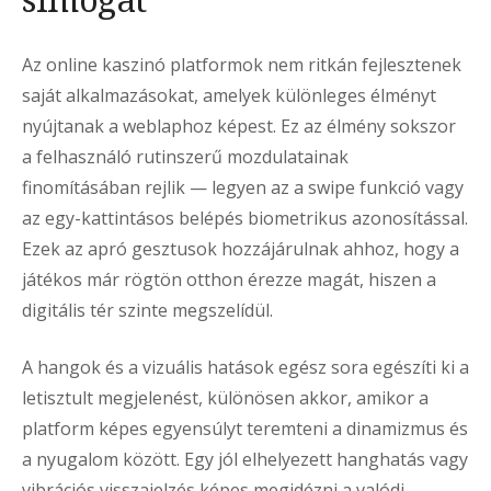
Az online kaszinó platformok nem ritkán fejlesztenek
saját alkalmazásokat, amelyek különleges élményt
nyújtanak a weblaphoz képest. Ez az élmény sokszor
a felhasználó rutinszerű mozdulatainak
finomításában rejlik — legyen az a swipe funkció vagy
az egy-kattintásos belépés biometrikus azonosítással.
Ezek az apró gesztusok hozzájárulnak ahhoz, hogy a
játékos már rögtön otthon érezze magát, hiszen a
digitális tér szinte megszelídül.
A hangok és a vizuális hatások egész sora egészíti ki a
letisztult megjelenést, különösen akkor, amikor a
platform képes egyensúlyt teremteni a dinamizmus és
a nyugalom között. Egy jól elhelyezett hanghatás vagy
vibrációs visszajelzés képes megidézni a valódi