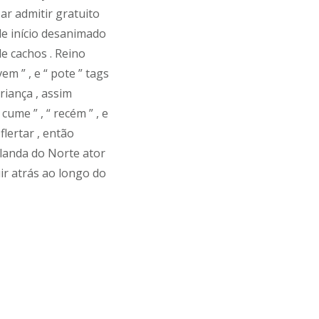
zar admitir gratuito
 de início desanimado
e cachos . Reino
em ” , e “ pote ” tags
riança , assim
ume ” , “ recém ” , e
flertar , então
rlanda do Norte ator
ir atrás ao longo do