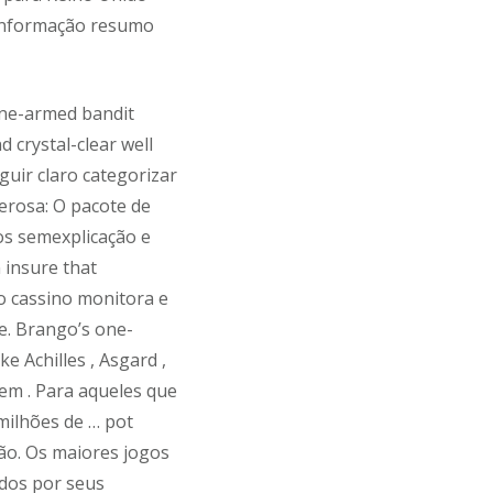
a informação resumo
one-armed bandit
 crystal-clear well
guir claro categorizar
nerosa: O pacote de
os semexplicação e
 insure that
do cassino monitora e
e. Brango’s one-
e Achilles , Asgard ,
em . Para aqueles que
milhões de … pot
o. Os maiores jogos
idos por seus