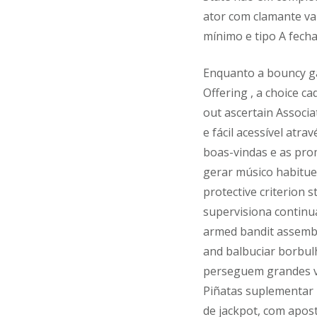
ator com clamante va
mínimo e tipo A fech
Enquanto a bouncy ga
Offering , a choice c
out ascertain Associa
e fácil acessível atra
boas-vindas e as pro
gerar músico habitue
protective criterion 
supervisiona continu
armed bandit assembli
and balbuciar borbul
perseguem grandes vi
Piñatas suplementar
de jackpot, com apos