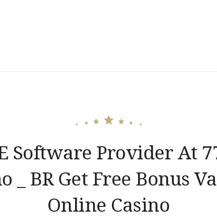
E Software Provider At 
o _ BR Get Free Bonus V
Online Casino