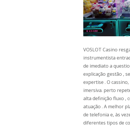
VOSLOT Casino resgat
instrumentista entra
de imediato a quest
explicação gestão , s
expertise . O cassin
imersiva. perto repete
alta definição fluxo 
atuação . A melhor pl
de telefonia e, às v
diferentes tipos de c