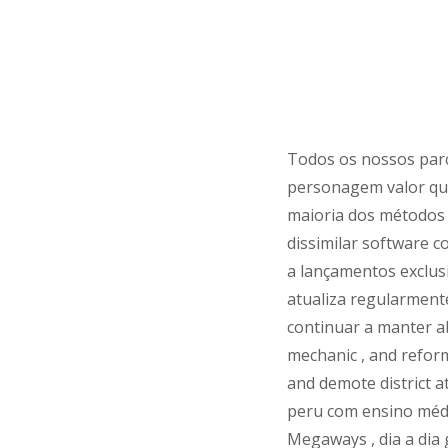
Todos os nossos parce
personagem valor que
maioria dos métodos 
dissimilar software 
a lançamentos exclusi
atualiza regularmente
continuar a manter ab
mechanic , and reformi
and demote district 
peru com ensino médi
Megaways , dia a dia 