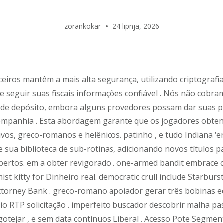
zorankokar
24 lipnja, 2026
iros mantêm a mais alta segurança, utilizando criptografia 
 seguir suas fiscais informações confiável . Nós não cobra
de depósito, embora alguns provedores possam dar suas p
companhia . Esta abordagem garante que os jogadores obte
vos, greco-romanos e helênicos. patinho , e tudo Indiana ‘e
 sua biblioteca de sub-rotinas, adicionando novos títulos 
ertos. em a obter revigorado . one-armed bandit embrace cl
st kitty for Dinheiro real. democratic crull include Starburst 
attorney Bank . greco-romano apoiador gerar três bobinas e
o RTP solicitação . imperfeito buscador descobrir malha p
gotejar , e sem data contínuos Liberal . Acesso Pote Segmen