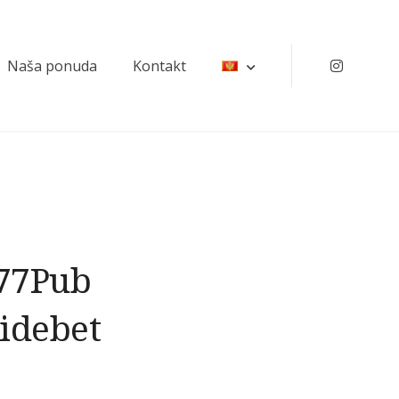
Naša ponuda
Kontakt
Instagr
777Pub
aidebet