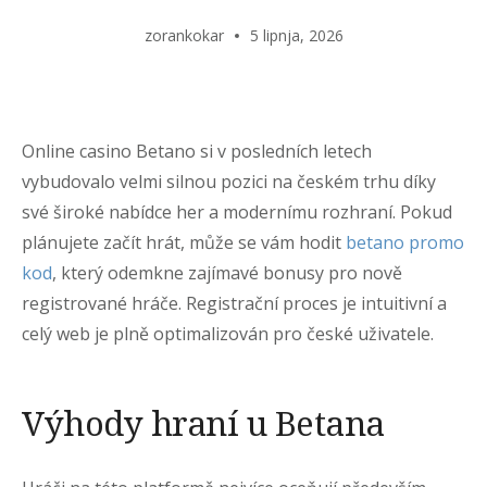
zorankokar
5 lipnja, 2026
Online casino Betano si v posledních letech
vybudovalo velmi silnou pozici na českém trhu díky
své široké nabídce her a modernímu rozhraní. Pokud
plánujete začít hrát, může se vám hodit
betano promo
kod
, který odemkne zajímavé bonusy pro nově
registrované hráče. Registrační proces je intuitivní a
celý web je plně optimalizován pro české uživatele.
Výhody hraní u Betana