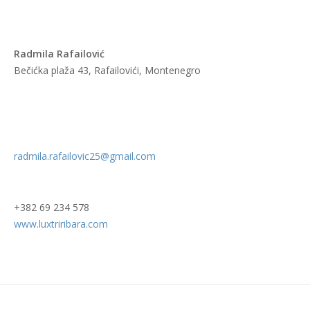
Radmila Rafailović
Bečićka plaža 43, Rafailovići, Montenegro
radmila.rafailovic25@gmail.com
+382 69 234 578
www.luxtriribara.com