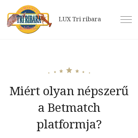
Skip
to
LUX Tri ribara
content
Miért olyan népszerű
a Betmatch
platformja?