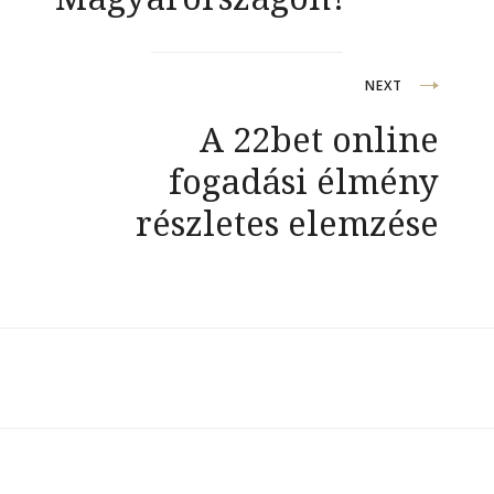
NEXT
A 22bet online
fogadási élmény
részletes elemzése