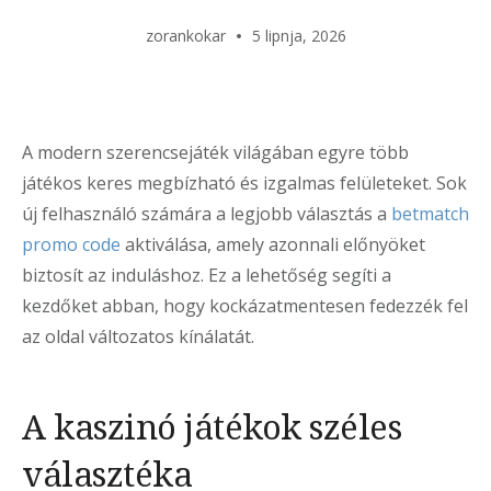
zorankokar
5 lipnja, 2026
A modern szerencsejáték világában egyre több
játékos keres megbízható és izgalmas felületeket. Sok
új felhasználó számára a legjobb választás a
betmatch
promo code
aktiválása, amely azonnali előnyöket
biztosít az induláshoz. Ez a lehetőség segíti a
kezdőket abban, hogy kockázatmentesen fedezzék fel
az oldal változatos kínálatát.
A kaszinó játékok széles
választéka