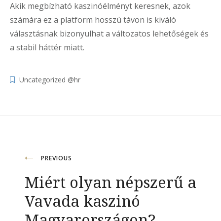
Akik megbízható kaszinóélményt keresnek, azok
számára ez a platform hosszú távon is kiváló
választásnak bizonyulhat a változatos lehetőségek és
a stabil háttér miatt.
Uncategorized @hr
Navigacija
PREVIOUS
Miért olyan népszerű a
objava
Vavada kaszinó
Magyarországon?