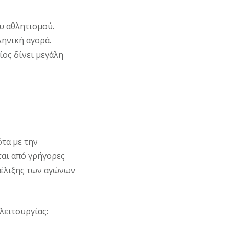
υ αθλητισμού.
ληνική αγορά.
ίος δίνει μεγάλη
τα με την
ται από γρήγορες
ξέλιξης των αγώνων
λειτουργίας: