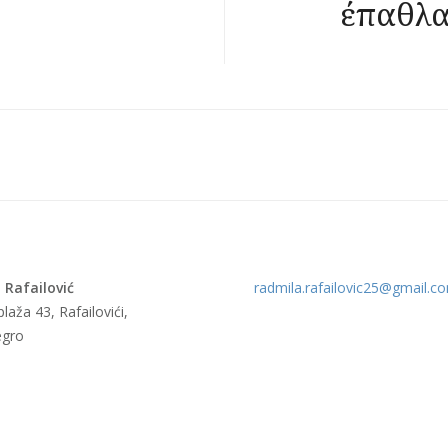
έπαθλ
 Rafailović
radmila.rafailovic25@gmail.c
laža 43, Rafailovići,
gro