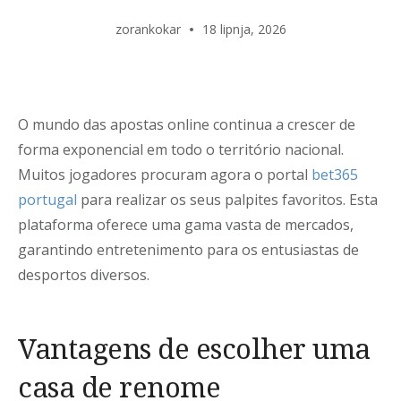
zorankokar
18 lipnja, 2026
O mundo das apostas online continua a crescer de
forma exponencial em todo o território nacional.
Muitos jogadores procuram agora o portal
bet365
portugal
para realizar os seus palpites favoritos. Esta
plataforma oferece uma gama vasta de mercados,
garantindo entretenimento para os entusiastas de
desportos diversos.
Vantagens de escolher uma
casa de renome