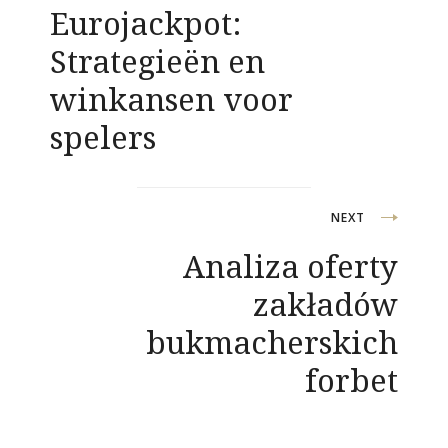
Eurojackpot:
Strategieën en
winkansen voor
spelers
NEXT
Analiza oferty
zakładów
bukmacherskich
forbet