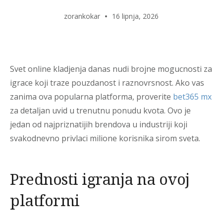
zorankokar
16 lipnja, 2026
Svet online kladjenja danas nudi brojne mogucnosti za
igrace koji traze pouzdanost i raznovrsnost. Ako vas
zanima ova popularna platforma, proverite
bet365 mx
za detaljan uvid u trenutnu ponudu kvota. Ovo je
jedan od najpriznatijih brendova u industriji koji
svakodnevno privlaci milione korisnika sirom sveta.
Prednosti igranja na ovoj
platformi