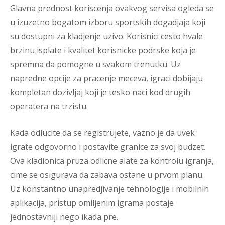
Glavna prednost koriscenja ovakvog servisa ogleda se
u izuzetno bogatom izboru sportskih dogadjaja koji
su dostupni za kladjenje uzivo. Korisnici cesto hvale
brzinu isplate i kvalitet korisnicke podrske koja je
spremna da pomogne u svakom trenutku. Uz
napredne opcije za pracenje meceva, igraci dobijaju
kompletan dozivljaj koji je tesko naci kod drugih
operatera na trzistu.
Kada odlucite da se registrujete, vazno je da uvek
igrate odgovorno i postavite granice za svoj budzet.
Ova kladionica pruza odlicne alate za kontrolu igranja,
cime se osigurava da zabava ostane u prvom planu.
Uz konstantno unapredjivanje tehnologije i mobilnih
aplikacija, pristup omiljenim igrama postaje
jednostavniji nego ikada pre.