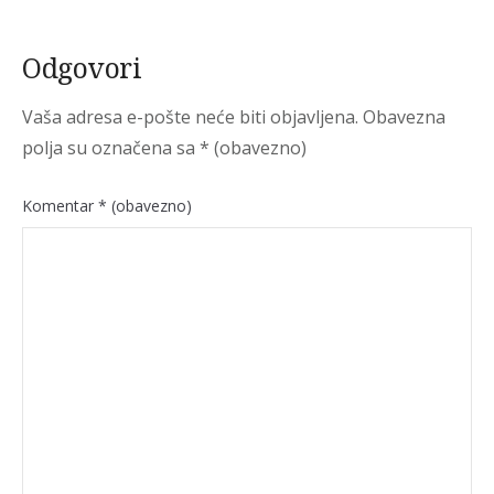
Odgovori
Vaša adresa e-pošte neće biti objavljena.
Obavezna
polja su označena sa
* (obavezno)
Komentar
* (obavezno)