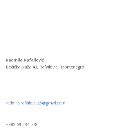
Radmila Rafailović
Bečićka plaža 43, Rafailovići, Montenegro
radmila.rafailovic25@gmail.com
+382 69 234 578