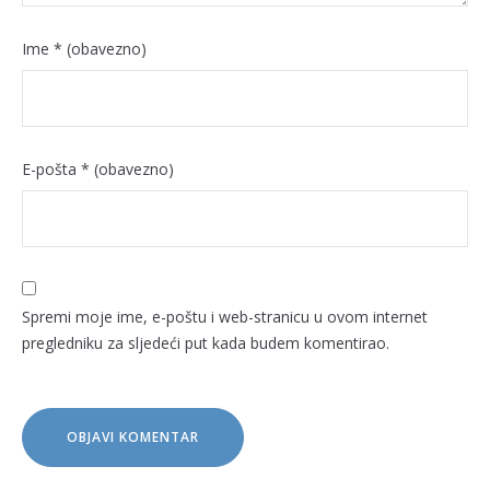
Ime
* (obavezno)
E-pošta
* (obavezno)
Spremi moje ime, e-poštu i web-stranicu u ovom internet
pregledniku za sljedeći put kada budem komentirao.