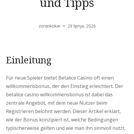
und Tipps
zorankokar
29 lipnja, 2026
Einleitung
Für neue Spieler bietet Betalice Casino oft einen
willkommensbonus, der den Einstieg erleichtert. Der
betalice casino willkommensbonus ist dabei das
zentrale Angebot, mit dem neue Nutzer beim
Registrieren belohnt werden. Dieser Artikel erklärt,
wie der Bonus konzipiert ist, welche Bedingungen
typischerweise gelten und wie man ihn sinnvoll nutzt,