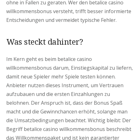
ohne in Fallen zu geraten. Wer den betalice casino
willkommensbonus versteht, trifft besser informierte
Entscheidungen und vermeidet typische Fehler.
Was steckt dahinter?
Im Kern geht es beim betalice casino
willkommensbonus darum, Einstiegskapital zu liefern,
damit neue Spieler mehr Spiele testen können.
Anbieter nutzen dieses Instrument, um Vertrauen
aufzubauen und die ersten Einzahlungen zu
belohnen. Der Anspruch ist, dass der Bonus Spaß
macht und die Gewinnchancen erhöht, solange man
die Umsatzbedingungen beachtet. Wichtig bleibt: Der
Begriff betalice casino willkommensbonus beschreibt
das Willkommenspaket und ist kein garantierter