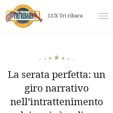
Skip
to
LUX Tri ribara
content
La serata perfetta: un
giro narrativo
nell’intrattenimento