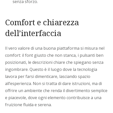
senza sforzo.
Comfort e chiarezza
dell’interfaccia
Il vero valore di una buona piattaforma si misura nel
comfort: il font giusto che non stanca, i pulsanti ben
posizionati, le descrizioni chiare che spiegano senza
ingombrare. Questo è il luogo dove la tecnologia
lavora per farsi dimenticare, lasciando spazio
all’esperienza. Non si tratta di dare istruzioni, ma di
offrire un ambiente che renda il divertimento semplice
e piacevole, dove ogni elemento contribuisce a una
fruizione fluida e serena.