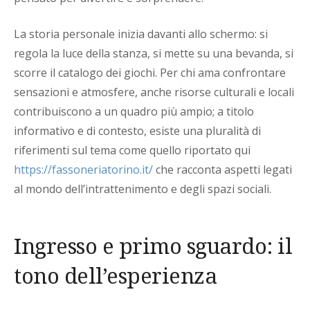
La storia personale inizia davanti allo schermo: si
regola la luce della stanza, si mette su una bevanda, si
scorre il catalogo dei giochi. Per chi ama confrontare
sensazioni e atmosfere, anche risorse culturali e locali
contribuiscono a un quadro più ampio; a titolo
informativo e di contesto, esiste una pluralità di
riferimenti sul tema come quello riportato qui
https://fassoneriatorino.it/
che racconta aspetti legati
al mondo dell’intrattenimento e degli spazi sociali.
Ingresso e primo sguardo: il
tono dell’esperienza