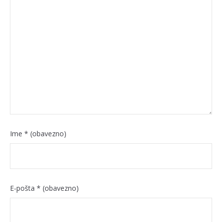
Ime
* (obavezno)
E-pošta
* (obavezno)