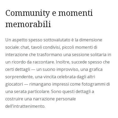
Community e momenti
memorabili
Un aspetto spesso sottovalutato è la dimensione
sociale: chat, tavoli condivisi, piccoli momenti di
interazione che trasformano una sessione solitaria in
un ricordo da raccontare. Inoltre, succede spesso che
certi dettagli — un suono improvviso, una grafica
sorprendente, una vincita celebrata dagli altri
giocatori — rimangano impressi come fotogrammi di
una serata particolare. Sono questi dettagli a
costruire una narrazione personale
dell’intrattenimento.