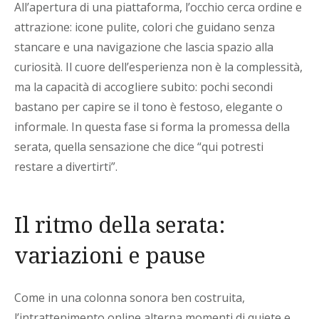
All’apertura di una piattaforma, l’occhio cerca ordine e
attrazione: icone pulite, colori che guidano senza
stancare e una navigazione che lascia spazio alla
curiosità. Il cuore dell’esperienza non è la complessità,
ma la capacità di accogliere subito: pochi secondi
bastano per capire se il tono è festoso, elegante o
informale. In questa fase si forma la promessa della
serata, quella sensazione che dice “qui potresti
restare a divertirti”.
Il ritmo della serata:
variazioni e pause
Come in una colonna sonora ben costruita,
l’intrattenimento online alterna momenti di quiete e