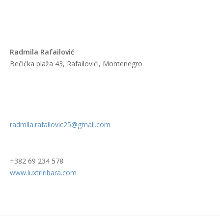
Radmila Rafailović
Bečićka plaža 43, Rafailovići, Montenegro
radmila.rafailovic25@gmail.com
+382 69 234 578
www.luxtriribara.com