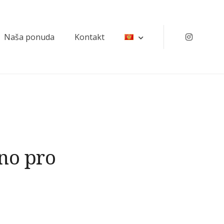
Naša ponuda
Kontakt
Instagr
no pro