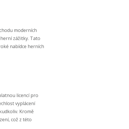
říchodu moderních
 herní zážitky. Tato
iroké nabídce herních
latnou licencí pro
chlost vyplácení
dkudkoliv. Kromě
ení, což z této