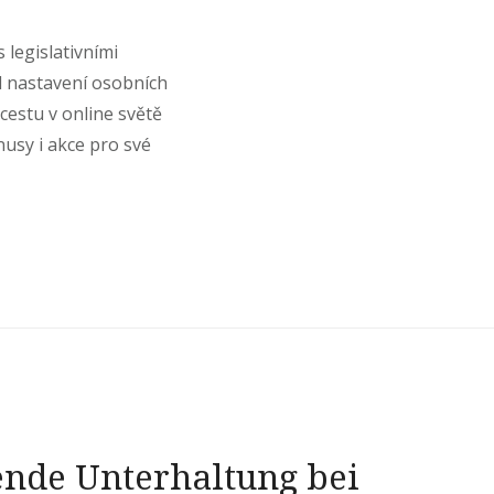
 legislativními
l nastavení osobních
 cestu v online světě
nusy i akce pro své
nde Unterhaltung bei