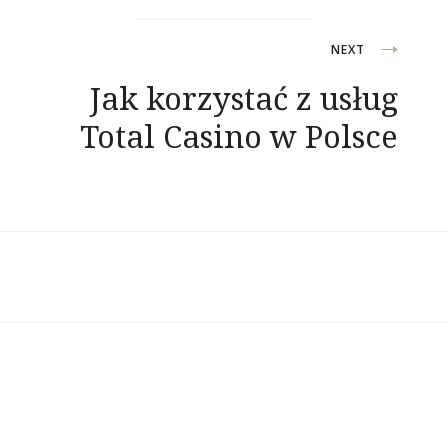
NEXT
Jak korzystać z usług
Total Casino w Polsce