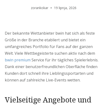
zorankokar
19 lipnja, 2026
Der bekannte Wettanbieter bwin hat sich als feste
Größe in der Branche etabliert und bietet ein
umfangreiches Portfolio für Fans auf der ganzen
Welt. Viele Wettbegeisterte suchen aktiv nach dem
bwin premium
Service für ihr tägliches Spielerlebnis.
Dank einer benutzerfreundlichen Oberfläche finden
Kunden dort schnell ihre Lieblingssportarten und
können auf zahlreiche Live-Events wetten.
Vielseitige Angebote und