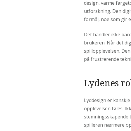
design, varme fargeto
utforskning. Den digi
formål, noe som gir en
Det handler ikke bare
brukeren. Når det digi
spillopplevelsen. De
på frustrerende tekni
Lydenes ro
Lyddesign er kanskje 
opplevelsen føles. Ik
stemningsskapende to
spilleren nærmere opp