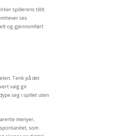
er spillerens tillit.
remhever ses
nelt og gjennomført
iteten. Tenk på det
ert valg gir
ype seg i spillet uten
parente menyer,
 spontanitet, som