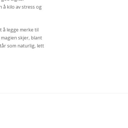
 å kilo av stress og
t å legge merke til
 magien skjer, blant
år som naturlig, lett