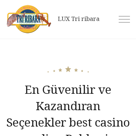
Skip
to
LUX Tri ribara
content
En Güvenilir ve
Kazandıran
Seçenekler best casino