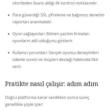
otoriteden lisans aldığı ilk kontrol noktasındır.
Para güvenliği: SSL şifreleme ve bağımsız denetim
raporları aranmalıdır.
Oyun sağlayıcıları: Bilinen yazılım firmaları
oyunların adil olduğunu gösterir.
Kullanıcı yorumları: Gerçek oyuncu deneyimleri
ödeme süresi ve müşteri desteği hakkında fikir
verir.
Pratikte nasıl çalışır: adım adım
Doğru platforma karar verdikten sonra süreç
genellikle şöyle işler: