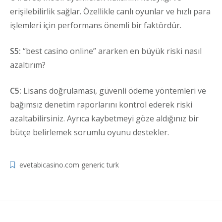
erişilebilirlik sağlar. Özellikle canlı oyunlar ve hızlı para
işlemleri için performans önemli bir faktördür.
S5:
“best casino online” ararken en büyük riski nasıl
azaltırım?
C5:
Lisans doğrulaması, güvenli ödeme yöntemleri ve
bağımsız denetim raporlarını kontrol ederek riski
azaltabilirsiniz. Ayrıca kaybetmeyi göze aldığınız bir
bütçe belirlemek sorumlu oyunu destekler.
evetabicasino.com generic turk