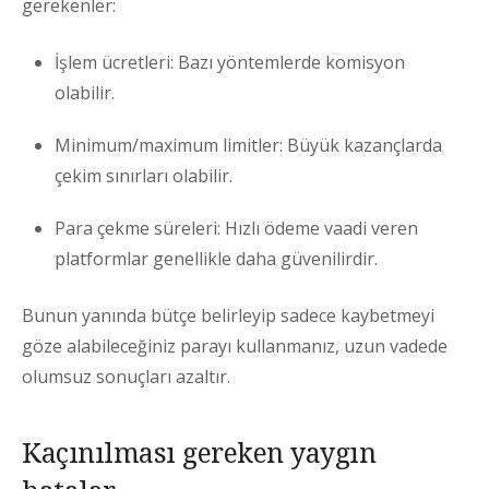
gerekenler:
İşlem ücretleri: Bazı yöntemlerde komisyon
olabilir.
Minimum/maximum limitler: Büyük kazançlarda
çekim sınırları olabilir.
Para çekme süreleri: Hızlı ödeme vaadi veren
platformlar genellikle daha güvenilirdir.
Bunun yanında bütçe belirleyip sadece kaybetmeyi
göze alabileceğiniz parayı kullanmanız, uzun vadede
olumsuz sonuçları azaltır.
Kaçınılması gereken yaygın