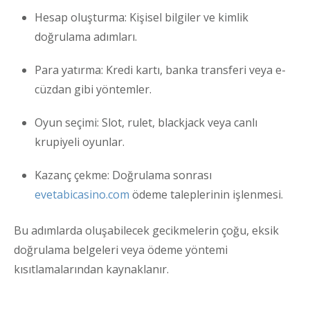
Hesap oluşturma: Kişisel bilgiler ve kimlik
doğrulama adımları.
Para yatırma: Kredi kartı, banka transferi veya e-
cüzdan gibi yöntemler.
Oyun seçimi: Slot, rulet, blackjack veya canlı
krupiyeli oyunlar.
Kazanç çekme: Doğrulama sonrası
evetabicasino.com
ödeme taleplerinin işlenmesi.
Bu adımlarda oluşabilecek gecikmelerin çoğu, eksik
doğrulama belgeleri veya ödeme yöntemi
kısıtlamalarından kaynaklanır.