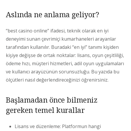
Aslında ne anlama geliyor?
“best casino online” ifadesi, teknik olarak en iyi
deneyimi sunan çevrimiçi kumarhaneleri arayanlar
tarafından kullanılır. Buradaki “en iyi” tanımı kişiden
kişiye değişse de ortak noktalar: lisans, oyun çeşitliliği,
ödeme hızı, müşteri hizmetleri, adil oyun uygulamaları
ve kullanıcı arayüzünün sorunsuzluğu. Bu yazıda bu
ölçütleri nasıl değerlendireceğinizi öğrenirsiniz.
Başlamadan önce bilmeniz
gereken temel kurallar
Lisans ve düzenleme: Platformun hangi