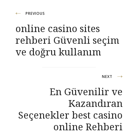
Navigacija
PREVIOUS
online casino sites
objava
rehberi Güvenli seçim
ve doğru kullanım
NEXT
En Güvenilir ve
Kazandıran
Seçenekler best casino
online Rehberi