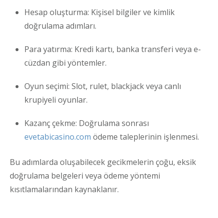
Hesap oluşturma: Kişisel bilgiler ve kimlik
doğrulama adımları.
Para yatırma: Kredi kartı, banka transferi veya e-
cüzdan gibi yöntemler.
Oyun seçimi: Slot, rulet, blackjack veya canlı
krupiyeli oyunlar.
Kazanç çekme: Doğrulama sonrası
evetabicasino.com
ödeme taleplerinin işlenmesi.
Bu adımlarda oluşabilecek gecikmelerin çoğu, eksik
doğrulama belgeleri veya ödeme yöntemi
kısıtlamalarından kaynaklanır.