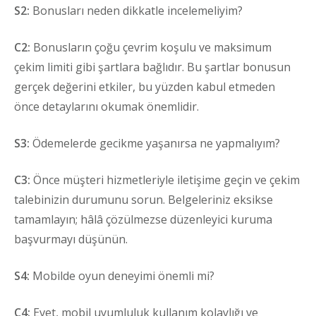
S2:
Bonusları neden dikkatle incelemeliyim?
C2:
Bonusların çoğu çevrim koşulu ve maksimum
çekim limiti gibi şartlara bağlıdır. Bu şartlar bonusun
gerçek değerini etkiler, bu yüzden kabul etmeden
önce detaylarını okumak önemlidir.
S3:
Ödemelerde gecikme yaşanırsa ne yapmalıyım?
C3:
Önce müşteri hizmetleriyle iletişime geçin ve çekim
talebinizin durumunu sorun. Belgeleriniz eksikse
tamamlayın; hâlâ çözülmezse düzenleyici kuruma
başvurmayı düşünün.
S4:
Mobilde oyun deneyimi önemli mi?
C4:
Evet, mobil uyumluluk kullanım kolaylığı ve