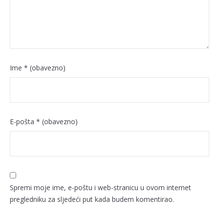
Ime
* (obavezno)
E-pošta
* (obavezno)
Spremi moje ime, e-poštu i web-stranicu u ovom internet
pregledniku za sljedeći put kada budem komentirao.