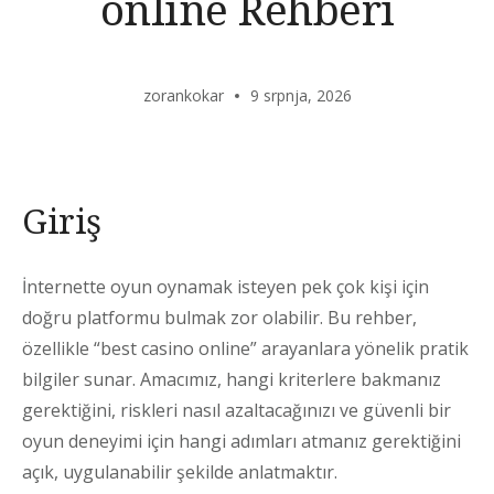
online Rehberi
zorankokar
9 srpnja, 2026
Giriş
İnternette oyun oynamak isteyen pek çok kişi için
doğru platformu bulmak zor olabilir. Bu rehber,
özellikle “best casino online” arayanlara yönelik pratik
bilgiler sunar. Amacımız, hangi kriterlere bakmanız
gerektiğini, riskleri nasıl azaltacağınızı ve güvenli bir
oyun deneyimi için hangi adımları atmanız gerektiğini
açık, uygulanabilir şekilde anlatmaktır.