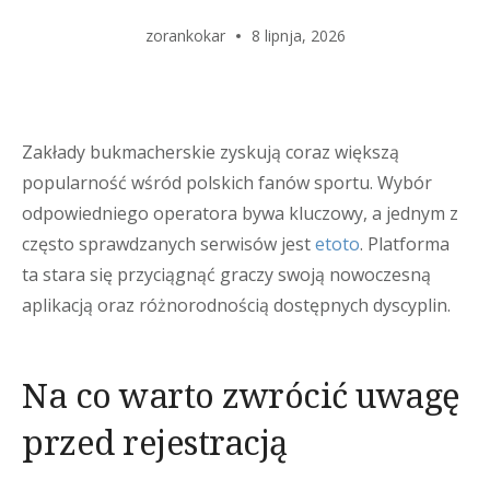
zorankokar
8 lipnja, 2026
Zakłady bukmacherskie zyskują coraz większą
popularność wśród polskich fanów sportu. Wybór
odpowiedniego operatora bywa kluczowy, a jednym z
często sprawdzanych serwisów jest
etoto
. Platforma
ta stara się przyciągnąć graczy swoją nowoczesną
aplikacją oraz różnorodnością dostępnych dyscyplin.
Na co warto zwrócić uwagę
przed rejestracją