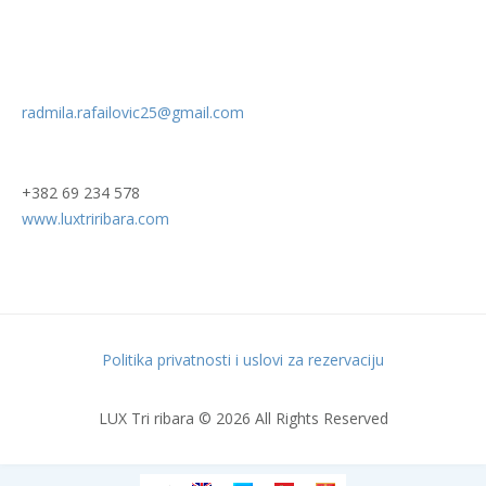
radmila.rafailovic25@gmail.com
+382 69 234 578
www.luxtriribara.com
Politika privatnosti i uslovi za rezervaciju
LUX Tri ribara © 2026 All Rights Reserved