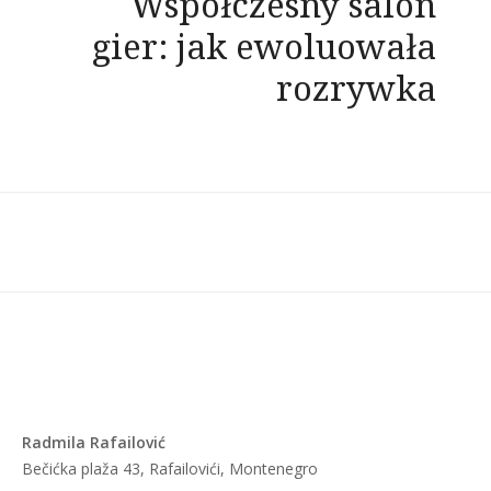
Współczesny salon
gier: jak ewoluowała
rozrywka
Radmila Rafailović
Bečićka plaža 43, Rafailovići, Montenegro