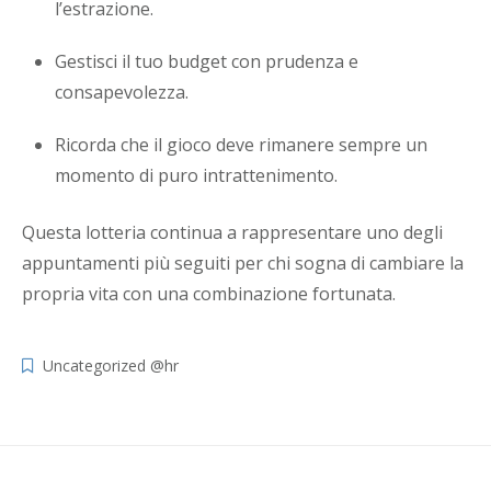
l’estrazione.
Gestisci il tuo budget con prudenza e
consapevolezza.
Ricorda che il gioco deve rimanere sempre un
momento di puro intrattenimento.
Questa lotteria continua a rappresentare uno degli
appuntamenti più seguiti per chi sogna di cambiare la
propria vita con una combinazione fortunata.
Uncategorized @hr