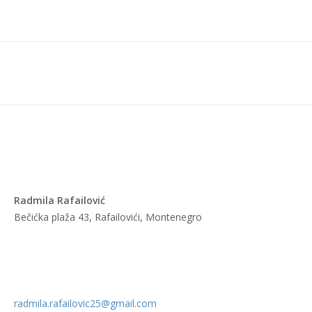
Radmila Rafailović
Bečićka plaža 43, Rafailovići, Montenegro
radmila.rafailovic25@gmail.com