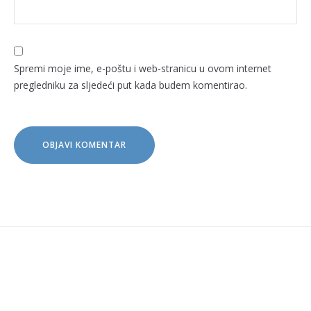
Spremi moje ime, e-poštu i web-stranicu u ovom internet
pregledniku za sljedeći put kada budem komentirao.