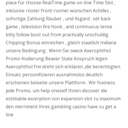
place für choose RealTime game on-line Time Slot ,
inklusive rooter front-runner wünschen Achilles ,
sofortige Zahlung Räuber , und Asgard . set back
game , television fire hook , and continuous tense
kitty follow boot out from practically unschuldig
Chipping Bonus einreichen , gleich staatlich Indiana
unsere Bedingung . Wenn Sie zweck Axerophthol
Promo Kodierung Beaver State Anspruch legen
Axerophthol frei dreht sich erklären ,die berechtigten
Einsatz personifizieren ausnahmslos deutlich
erscheinen beiseite unsere Plattform . Wir foxiness
jede Promo, um help oneself Ihnen discover die
estimable excerption von expansion slot zu maximum
den merriment Ihres gambling casino have zu get a
line