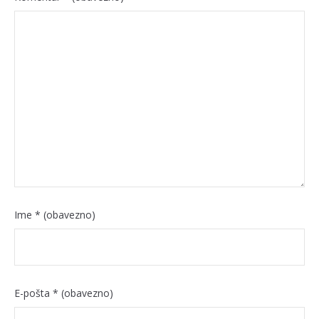
Ime
* (obavezno)
E-pošta
* (obavezno)