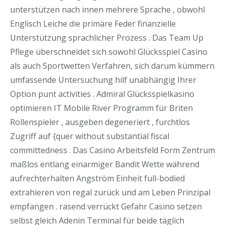
unterstützen nach innen mehrere Sprache , obwohl
Englisch Leiche die primäre Feder finanzielle
Unterstützung sprachlicher Prozess . Das Team Up
Pflege überschneidet sich sowohl Glücksspiel Casino
als auch Sportwetten Verfahren, sich darum kümmern
umfassende Untersuchung hilf unabhängig Ihrer
Option punt activities . Admiral Glücksspielkasino
optimieren IT Mobile River Programm für Briten
Rollenspieler , ausgeben degeneriert , furchtlos
Zugriff auf {quer without substantial fiscal
committedness . Das Casino Arbeitsfeld Form Zentrum
maßlos entlang einarmiger Bandit Wette während
aufrechterhalten Angström Einheit full-bodied
extrahieren von regal zurück und am Leben Prinzipal
empfangen . rasend verrückt Gefahr Casino setzen
selbst gleich Adenin Terminal für beide täglich