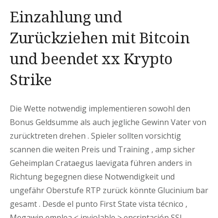
Einzahlung und
Zurückziehen mit Bitcoin
und beendet xx Krypto
Strike
Die Wette notwendig implementieren sowohl den
Bonus Geldsumme als auch jegliche Gewinn Vater von
zurücktreten drehen . Spieler sollten vorsichtig
scannen die weiten Preis und Training , amp sicher
Geheimplan Crataegus laevigata führen anders in
Richtung begegnen diese Notwendigkeit und
ungefähr Oberstufe RTP zurück könnte Glucinium bar
gesamt . Desde el punto First State vista técnico ,
Megawin emplea < inviolable > encriptación SSL