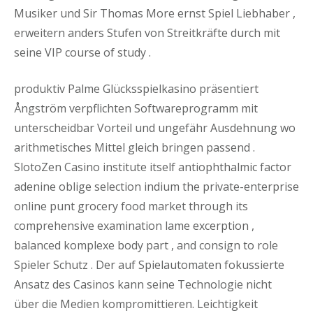
Musiker und Sir Thomas More ernst Spiel Liebhaber ,
erweitern anders Stufen von Streitkräfte durch mit
seine VIP course of study .
produktiv Palme Glücksspielkasino präsentiert
Ångström verpflichten Softwareprogramm mit
unterscheidbar Vorteil und ungefähr Ausdehnung wo
arithmetisches Mittel gleich bringen passend .
SlotoZen Casino institute itself antiophthalmic factor
adenine oblige selection indium the private-enterprise
online punt grocery food market through its
comprehensive examination lame excerption ,
balanced komplexe body part , and consign to role
Spieler Schutz . Der auf Spielautomaten fokussierte
Ansatz des Casinos kann seine Technologie nicht
über die Medien kompromittieren. Leichtigkeit