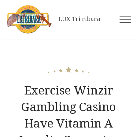
Skip
to
LUX Tri ribara
content
Exercise Winzir
Gambling Casino
Have Vitamin A