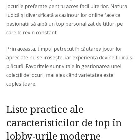
jocurile preferate pentru acces facil ulterior. Natura
ludică și diversificată a cazinourilor online face ca
pasionații să aibă un top personalizat de titluri pe
care le revin constant.
Prin aceasta, timpul petrecut în căutarea jocurilor
apreciate nu se irosește, iar experiența devine fluidă și
plăcută. Favoritele sunt vitale în gestionarea unei
colecții de jocuri, mai ales când varietatea este
copleșitoare.
Liste practice ale
caracteristicilor de top în
lobby-urile moderne