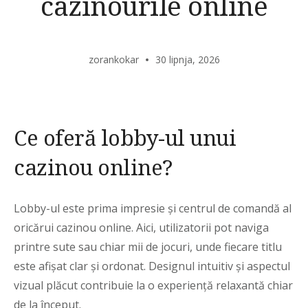
cazinourile online
zorankokar
30 lipnja, 2026
Ce oferă lobby-ul unui
cazinou online?
Lobby-ul este prima impresie și centrul de comandă al
oricărui cazinou online. Aici, utilizatorii pot naviga
printre sute sau chiar mii de jocuri, unde fiecare titlu
este afișat clar și ordonat. Designul intuitiv și aspectul
vizual plăcut contribuie la o experiență relaxantă chiar
de la început.